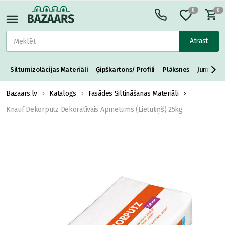
0
0
Atrast
Siltumizolācijas Materiāli
Ģipškartons/ Profili
Plāksnes
Jumta S
Bazaars.lv
Katalogs
Fasādes Siltināšanas Materiāli
Knauf Dekorputz Dekoratīvais Apmetums (Lietutiņš) 25kg