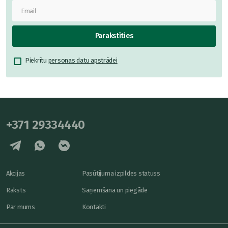
Parakstīties
Piekrītu
personas datu apstrādei
+371 29334440
Akcijas
Pasūtījuma izpildes statuss
Raksts
Saņemšana un piegāde
Par mums
Kontakti