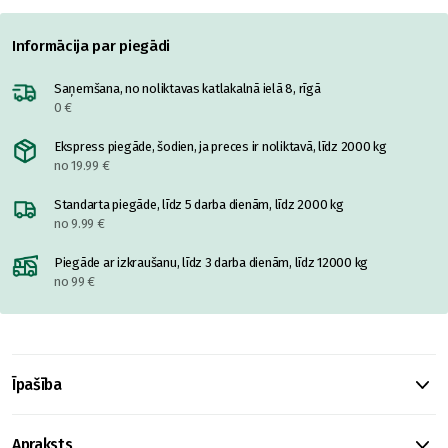
Informācija par piegādi
Saņemšana, no noliktavas katlakalnā ielā 8, rīgā
0 €
Ekspress piegāde, šodien, ja preces ir noliktavā, līdz 2000 kg
no 19.99 €
Standarta piegāde, līdz 5 darba dienām, līdz 2000 kg
no 9.99 €
Piegāde ar izkraušanu, līdz 3 darba dienām, līdz 12000 kg
no 99 €
Īpašība
Apraksts