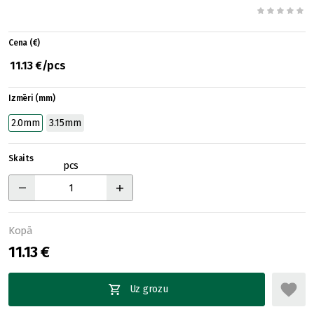
Cena (€)
11.13 €/pcs
Izmēri (mm)
2.0mm
3.15mm
Skaits
pcs
Kopā
11.13 €
Uz grozu