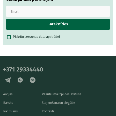
Parakstīties
Piekrītu
personas datu apstrādei
+371 29334440
Akcijas
Pasūtījuma izpildes statuss
Raksts
Saņemšana un piegāde
Par mums
Kontakti