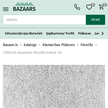
0
0
Atrast
Siltumizolācijas Materiāli
Ģipškartons/ Profili
Plāksnes
Jumta S
Bazaars.lv
Katalogs
Būvniecības Plāksnes
Fibrolīts
CEWOOD Akustiskie Fibrolīta Griesti, CW