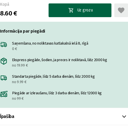
Kopā
Uz grozu
8.60 €
Informācija par piegādi
Saņemšana, no noliktavas katlakalnā ielā 8, rīgā
0 €
Ekspress piegāde, šodien, ja preces ir noliktavā, līdz 2000 kg
no 19.99 €
Standarta piegāde, līdz 5 darba dienām, līdz 2000 kg
no 9.99 €
Piegāde ar izkraušanu, līdz 3 darba dienām, līdz 12000 kg
no 99 €
Īpašība