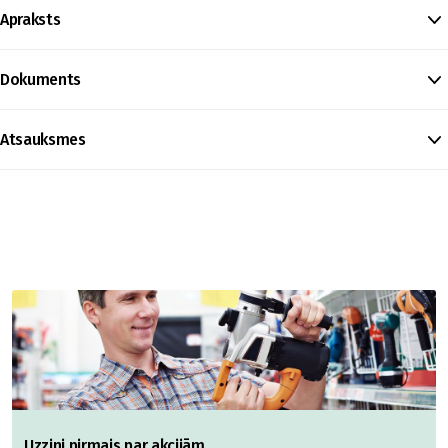
Apraksts
Dokuments
Atsauksmes
Uzzini pirmais par akcijām