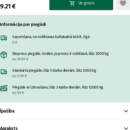
Uz grozu
9.21 €
Informācija par piegādi
Saņemšana, no noliktavas katlakalnā ielā 8, rīgā
0 €
Ekspress piegāde, šodien, ja preces ir noliktavā, līdz 2000 kg
no 19.99 €
Standarta piegāde, līdz 5 darba dienām, līdz 2000 kg
no 9.99 €
Piegāde ar izkraušanu, līdz 3 darba dienām, līdz 12000 kg
no 99 €
Īpašība
Apraksts