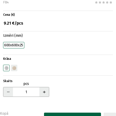
FB4
Cena (€)
9.21 €/pcs
Izmēri (mm)
600x600x25
Krāsa
Skaits
pcs
Kopā