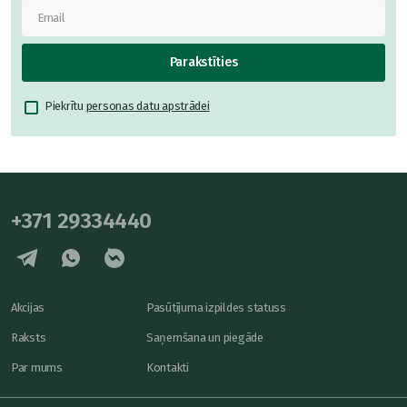
Parakstīties
Piekrītu
personas datu apstrādei
+371 29334440
Akcijas
Pasūtījuma izpildes statuss
Raksts
Saņemšana un piegāde
Par mums
Kontakti