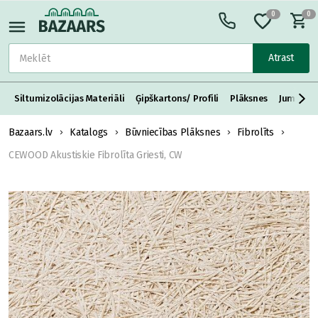
0
0
Atrast
Siltumizolācijas Materiāli
Ģipškartons/ Profili
Plāksnes
Jumta S
Bazaars.lv
Katalogs
Būvniecības Plāksnes
Fibrolīts
CEWOOD Akustiskie Fibrolīta Griesti, CW