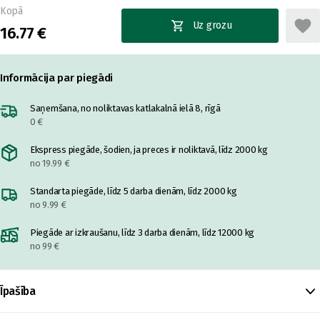
Kopā
Uz grozu
16.77 €
Informācija par piegādi
Saņemšana, no noliktavas katlakalnā ielā 8, rīgā
0 €
Ekspress piegāde, šodien, ja preces ir noliktavā, līdz 2000 kg
no 19.99 €
Standarta piegāde, līdz 5 darba dienām, līdz 2000 kg
no 9.99 €
Piegāde ar izkraušanu, līdz 3 darba dienām, līdz 12000 kg
no 99 €
Īpašība