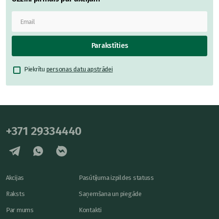
Parakstīties
Piekrītu
personas datu apstrādei
+371 29334440
Akcijas
Pasūtījuma izpildes statuss
Raksts
Saņemšana un piegāde
Par mums
Kontakti