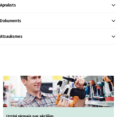
Apraksts
Dokuments
Atsauksmes
Uzzini pirmais par akcijām