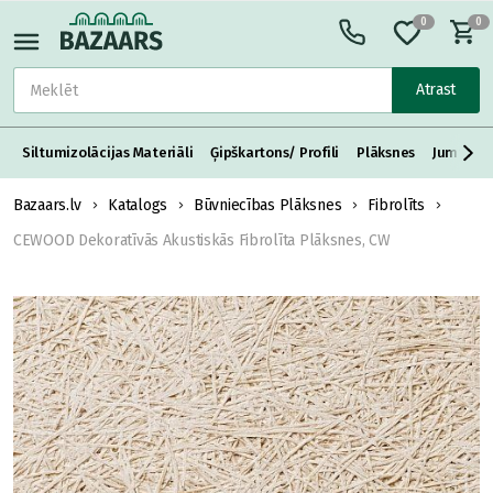
0
0
Atrast
Siltumizolācijas Materiāli
Ģipškartons/ Profili
Plāksnes
Jumta S
Bazaars.lv
Katalogs
Būvniecības Plāksnes
Fibrolīts
CEWOOD Dekoratīvās Akustiskās Fibrolīta Plāksnes, CW