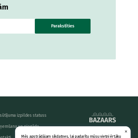
jām
Parakstīties
sūtījuma izpildes statuss
ņemšana un piegāde
×
powered by
Mēs apstrādājam sīkdatnes, lai padarītu mūsu vietni ērtāku
ntakti