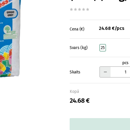
24.68 €/pcs
Cena (€)
Svars (kg)
25
pcs
Skaits
Kopā
24.68 €