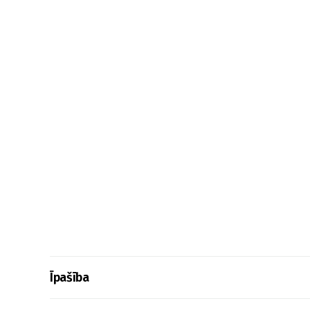
Īpašība