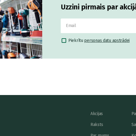
Uzzini pirmais par akci
Piekrītu
personas datu apstrādei
Akcijas
Pa
Raksts
Sa
Par mums
Ko