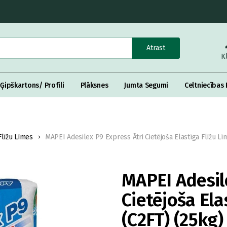
Atrast
K
Ģipškartons/ Profili
Plāksnes
Jumta Segumi
Celtniecības 
Flīžu Līmes
MAPEI Adesilex P9 Express Ātri Cietējoša Elastīga Flīžu Lī
MAPEI Adesil
Cietējoša Ela
(C2FT) (25kg)