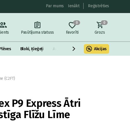
Par mums
Ienākt
Reģistrēties
0
0
lients
Pasūtījuma statuss
Favorīti
Grozs
Plēves
Bloki, Ķieģeļi
Armatūra un metāls
Akcijas
Fasādes Siltināš
me (C2FT)
ex P9 Express Ātri
stīga Flīžu Līme