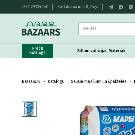
+371 29334440
Katlakalna iela 8, Rīga
Preču
Siltumizolācijas Materiāli
Katalogs
Bazaars.lv
Katalogs
Sausie maisījumi un špakteles