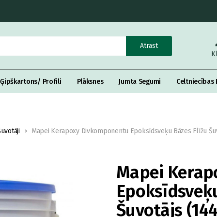
Atrast
K
Ģipškartons/ Profili
Plāksnes
Jumta Segumi
Celtniecības 
Šuvotāji
Mapei Kerapoxy Divkomponentu Epoksīdsveķu Bāzes Flīžu Šuv
Mapei Kerap
Epoksīdsveķu
Šuvotājs (14