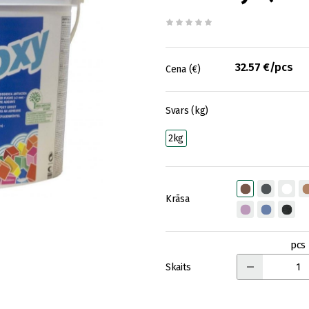
32.57 €/pcs
Cena (€)
Svars (kg)
2kg
Krāsa
pcs
Skaits