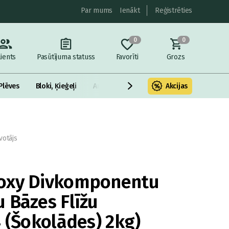
Par mums
Ienākt
Reģistrēties
0
0
lients
Pasūtījuma statuss
Favorīti
Grozs
Plēves
Bloki, Ķieģeļi
Armatūra un metāls
Akcijas
Fasādes Siltināš
otājs
oxy Divkomponentu
 Bāzes Flīžu
4 (Šokolādes) 2kg)