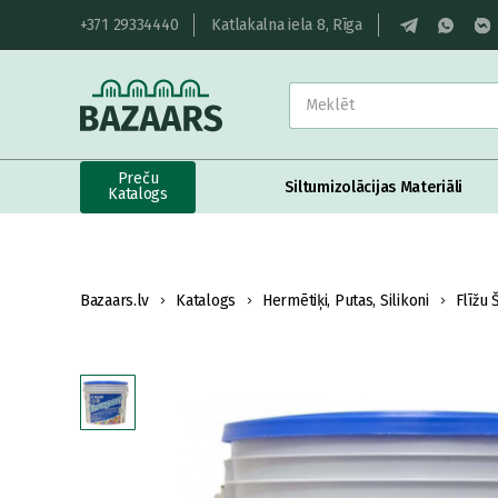
+371 29334440
Katlakalna iela 8, Rīga
Preču
Siltumizolācijas Materiāli
Katalogs
Bazaars.lv
Katalogs
Hermētiķi, Putas, Silikoni
Flīžu 