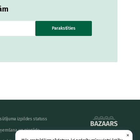
jām
Parakstīties
sūtījuma izpildes statuss
ņemšana un piegāde
×
powered by