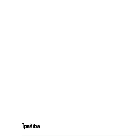
Īpašība