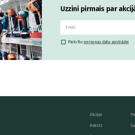
Uzzini pirmais par akci
Piekrītu
personas datu apstrādei
Akcijas
Pa
Raksts
Sa