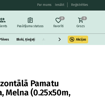
Par mums
Ienākt
Reģistrēties
0
0
lients
Pasūtījuma statuss
Favorīti
Grozs
Plēves
Bloki, Ķieģeļi
Armatūra un metāls
Akcijas
Fasādes Siltināš
izontālā Pamatu
a, Melna (0.25x50m,