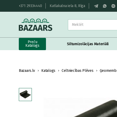
+371 29334440
Katlakalna iela 8, Rīga
Preču
Siltumizolācijas Materiāli
Katalogs
Bazaars.lv
Katalogs
Celtniecības Plēves
Ģeomembr