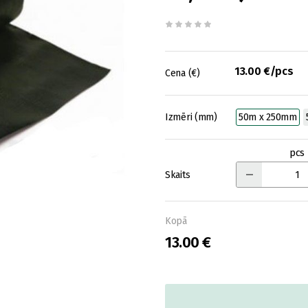
13.00 €/pcs
Cena (€)
Izmēri (mm)
50m x 250mm
pcs
Skaits
Kopā
13.00 €