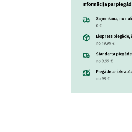
Informācija par piegād
Saņemšana, no nolik
0 €
Ekspress piegāde, š
no 19.99 €
Standarta piegāde,
no 9.99 €
Piegāde ar izkrauša
no 99 €