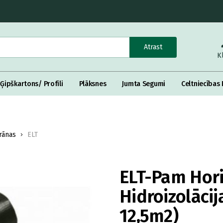
Atrast
K
Ģipškartons/ Profili
Plāksnes
Jumta Segumi
Celtniecības 
ānas
ELT
ELT-Pam Hor
Hidroizolācij
12,5m2)