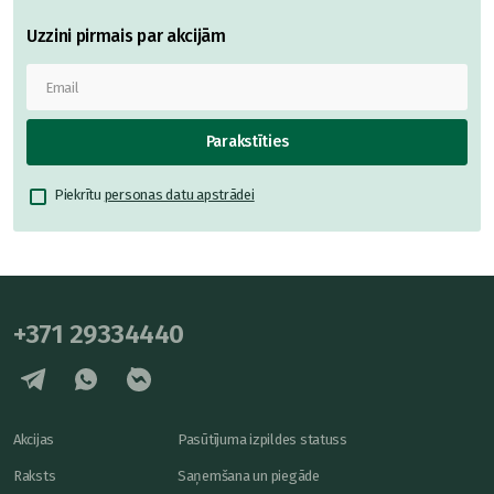
Uzzini pirmais par akcijām
Parakstīties
Piekrītu
personas datu apstrādei
+371 29334440
Akcijas
Pasūtījuma izpildes statuss
Raksts
Saņemšana un piegāde