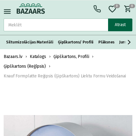
0
0
Atrast
Siltumizolācijas Materiāli
Ģipškartons/ Profili
Plāksnes
Jumta S
Bazaars.lv
Katalogs
Ģipškartons, Profili
Ģipškartons (Reģīpsis)
Knauf Formplatte Reģipsis (Ģipškartons) Liektu Formu Veidošanai