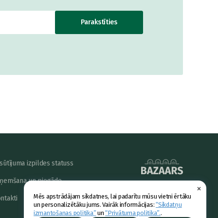
Parakstīties
sūtījuma izpildes statuss
ņemšana un piegāde
×
powered by
Mēs apstrādājam sīkdatnes, lai padarītu mūsu vietni ērtāku
ntakti
un personalizētāku jums. Vairāk informācijas:
“Sīkdatņu
izmantošanas politika”
un
“Privātuma politika”.
.