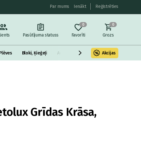
Par mums
Ienākt
Reģistrēties
0
0
lients
Pasūtījuma statuss
Favorīti
Grozs
Plēves
Bloki, Ķieģeļi
Armatūra un metāls
Akcijas
Fasādes Siltināš
tolux Grīdas Krāsa,