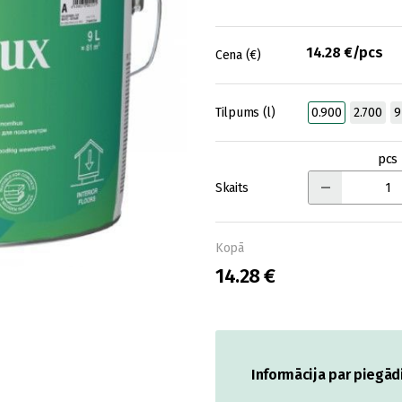
14.28 €/pcs
Cena (€)
Tilpums (l)
0.900
2.700
9
pcs
Skaits
Kopā
14.28 €
Informācija par piegād