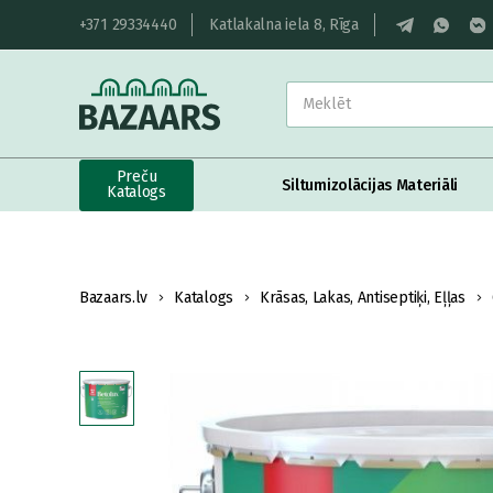
+371 29334440
Katlakalna iela 8, Rīga
Preču
Siltumizolācijas Materiāli
Katalogs
Bazaars.lv
Katalogs
Krāsas, Lakas, Antiseptiķi, Eļļas