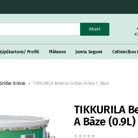
Atrast
K
Ģipškartons/ Profili
Plāksnes
Jumta Segumi
Celtniecības 
Grīdas Krāsas
TIKKURILA Betolux Grīdas Krāsa, C Bāze
TIKKURILA Be
A Bāze (0.9L)