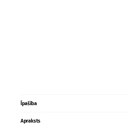
Īpašība
Apraksts