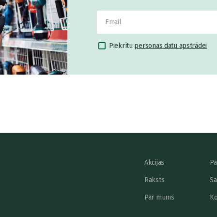
Piekrītu
personas datu apstrādei
Akcijas
Pa
Raksts
Sa
Par mums
Ko