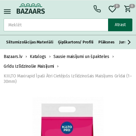
0
0
Atrast
Siltumizolācijas Materiāli
Ģipškartons/ Profili
Plāksnes
Jumta S
Bazaars.lv
Katalogs
Sausie maisījumi un špakteles
Grīdu Izlīdzinošie Maisījumi
KIILTO Maxirapid Īpaši Ātri Cietējošs Izlīdzinošais Maisījums Grīdai (1–
30mm)