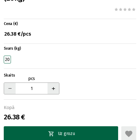
Cena (€)
26.38 €/pcs
Svars (kg)
20
Skaits
pcs
Kopā
26.38 €
Uz grozu