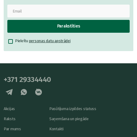
Parakstīties
Piekrītu
personas datu apstrādei
+371 29334440
Akcijas
Pasūtījuma izpildes statuss
Raksts
Saņemšana un piegāde
Par mums
Kontakti