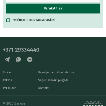
Parakstīties
Piekrītu
personas datu apstrādei
+371 29334440
Akcijas
Pasūtījuma izpildes statuss
Raksts
Saņemšana un piegāde
Par mums
Kontakti
© 2026 Bazaars