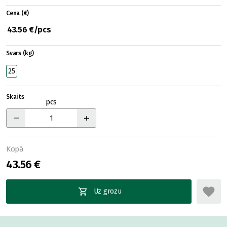
Cena (€)
43.56 €/pcs
Svars (kg)
25
Skaits
pcs
Kopā
43.56 €
Uz grozu