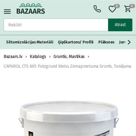
0
0
Atrast
Siltumizolācijas Materiāli
Ģipškartons/ Profili
Plāksnes
Jumta S
Bazaars.lv
Katalogs
Gruntis, Mastikas
CAPAROL CTS 605 Putzgrund Weiss Zemapmetuma Grunts, Tonējama