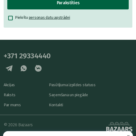
Parakstīties
Piekrītu
personas datu apstrādei
+371 29334440
Akcijas
Pasūtījuma izpildes statuss
Raksts
Saņemšana un piegāde
Par mums
Kontakti
© 2026 Bazaars
×
Konfidencialitāte