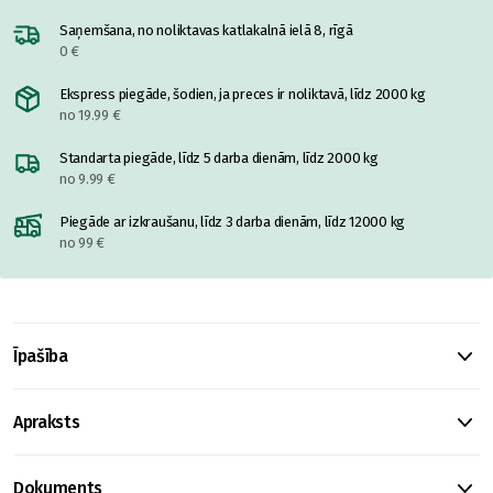
Saņemšana, no noliktavas katlakalnā ielā 8, rīgā
0 €
Ekspress piegāde, šodien, ja preces ir noliktavā, līdz 2000 kg
no 19.99 €
Standarta piegāde, līdz 5 darba dienām, līdz 2000 kg
no 9.99 €
Piegāde ar izkraušanu, līdz 3 darba dienām, līdz 12000 kg
no 99 €
Īpašība
Apraksts
Dokuments