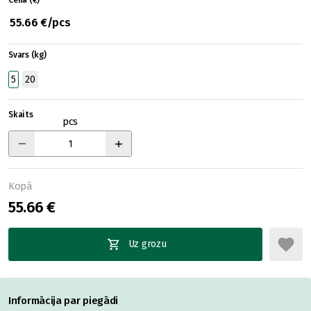
Cena (€)
55.66 €/pcs
Svars (kg)
5
20
Skaits
pcs
Kopā
55.66 €
Uz grozu
Informācija par piegādi