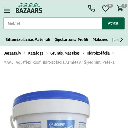
0
0
Atrast
Siltumizolācijas Materiāli
Ģipškartons/ Profili
Plāksnes
Jumta S
Bazaars.lv
Katalogs
Gruntis, Mastikas
Hidroizolācija
MAPEI Aquaflex Roof Hidroizolācija Armēta Ar Šķiedrām, Pelēka