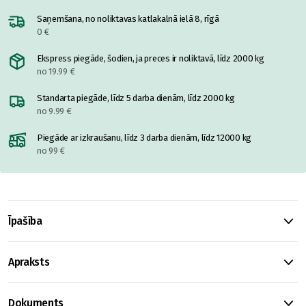
Saņemšana, no noliktavas katlakalnā ielā 8, rīgā
0 €
Ekspress piegāde, šodien, ja preces ir noliktavā, līdz 2000 kg
no 19.99 €
Standarta piegāde, līdz 5 darba dienām, līdz 2000 kg
no 9.99 €
Piegāde ar izkraušanu, līdz 3 darba dienām, līdz 12000 kg
no 99 €
Īpašība
Apraksts
Dokuments