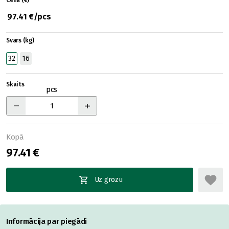
Cena (€)
97.41 €/pcs
Svars (kg)
32
16
Skaits
pcs
Kopā
97.41 €
Uz grozu
Informācija par piegādi