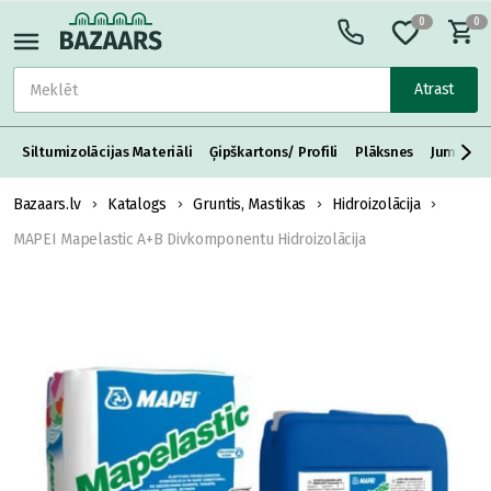
0
0
Atrast
Siltumizolācijas Materiāli
Ģipškartons/ Profili
Plāksnes
Jumta S
Bazaars.lv
Katalogs
Gruntis, Mastikas
Hidroizolācija
MAPEI Mapelastic A+B Divkomponentu Hidroizolācija