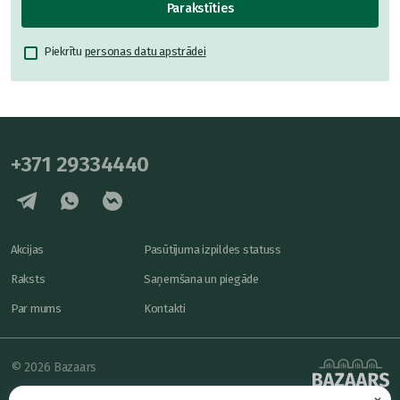
Parakstīties
Piekrītu
personas datu apstrādei
+371 29334440
Akcijas
Pasūtījuma izpildes statuss
Raksts
Saņemšana un piegāde
Par mums
Kontakti
© 2026 Bazaars
×
Konfidencialitāte