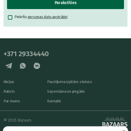
Parakstīties
Piekrītu
personas datu apstrādei
+371 29334440
Akcijas
Pasūtījuma izpildes statuss
Raksts
Saņemšana un piegāde
Par mums
Kontakti
© 2026 Bazaars
×
Konfidencialitāte