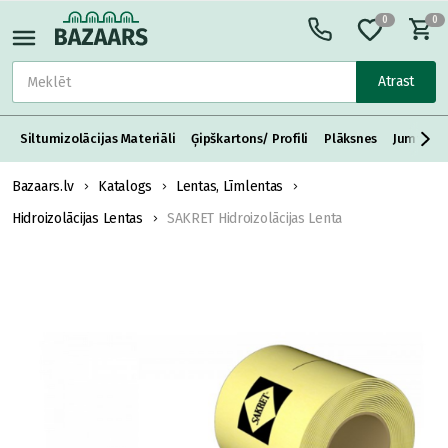
0
0
Atrast
Siltumizolācijas Materiāli
Ģipškartons/ Profili
Plāksnes
Jumta S
Bazaars.lv
Katalogs
Lentas, Līmlentas
Hidroizolācijas Lentas
SAKRET Hidroizolācijas Lenta