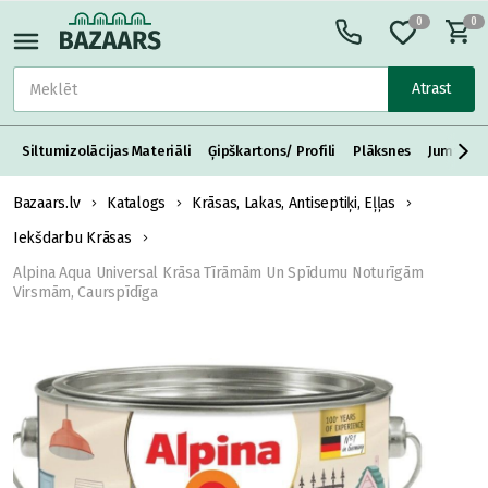
0
0
Atrast
Siltumizolācijas Materiāli
Ģipškartons/ Profili
Plāksnes
Jumta S
Bazaars.lv
Katalogs
Krāsas, Lakas, Antiseptiķi, Eļļas
Iekšdarbu Krāsas
Alpina Aqua Universal Krāsa Tīrāmām Un Spīdumu Noturīgām
Virsmām, Caurspīdīga