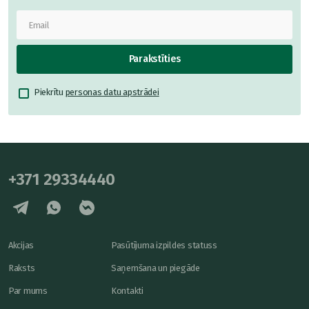
Parakstīties
Piekrītu
personas datu apstrādei
+371 29334440
Akcijas
Pasūtījuma izpildes statuss
Raksts
Saņemšana un piegāde
Par mums
Kontakti