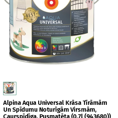
Alpina Aqua Universal Krāsa Tīrāmām
Un Spīdumu Noturīgām Virsmām,
Caurspīdīga, Pusmatēta (0.7l (943680))