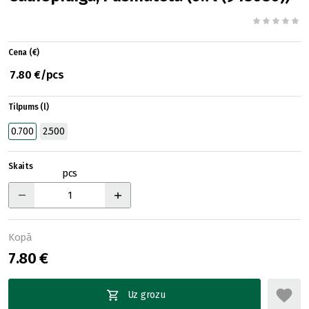
Cena (€)
7.80 €/pcs
Tilpums (l)
0.700
2.500
Skaits
pcs
Kopā
7.80 €
Uz grozu