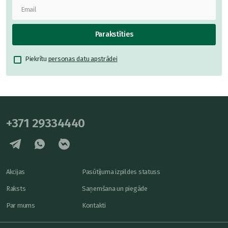
Parakstīties
Piekrītu
personas datu apstrādei
+371 29334440
Akcijas
Pasūtījuma izpildes statuss
Raksts
Saņemšana un piegāde
Par mums
Kontakti