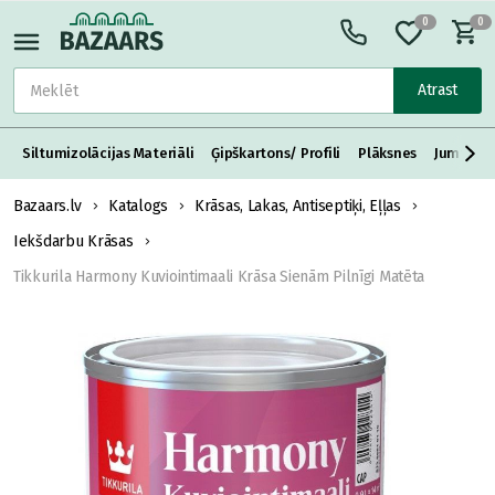
0
0
Atrast
Siltumizolācijas Materiāli
Ģipškartons/ Profili
Plāksnes
Jumta S
Bazaars.lv
Katalogs
Krāsas, Lakas, Antiseptiķi, Eļļas
Iekšdarbu Krāsas
Tikkurila Harmony Kuviointimaali Krāsa Sienām Pilnīgi Matēta