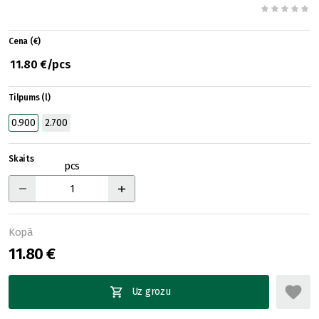
Cena (€)
11.80 €/pcs
Tilpums (l)
0.900
2.700
Skaits
pcs
Kopā
11.80 €
Uz grozu