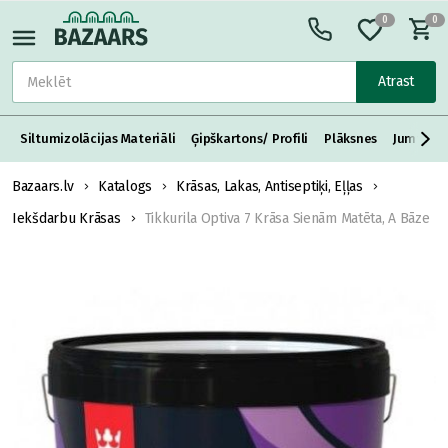
0
0
Atrast
Siltumizolācijas Materiāli
Ģipškartons/ Profili
Plāksnes
Jumta S
Bazaars.lv
Katalogs
Krāsas, Lakas, Antiseptiķi, Eļļas
Iekšdarbu Krāsas
Tikkurila Optiva 7 Krāsa Sienām Matēta, A Bāze