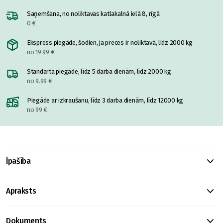
Saņemšana, no noliktavas katlakalnā ielā 8, rīgā
0 €
Ekspress piegāde, šodien, ja preces ir noliktavā, līdz 2000 kg
no 19.99 €
Standarta piegāde, līdz 5 darba dienām, līdz 2000 kg
no 9.99 €
Piegāde ar izkraušanu, līdz 3 darba dienām, līdz 12000 kg
no 99 €
Īpašība
Apraksts
Dokuments