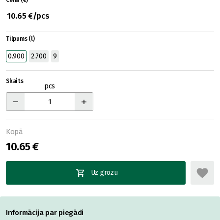
Cena (€)
10.65 €/pcs
Tilpums (l)
0.900
2.700
9
Skaits
pcs
Kopā
10.65 €
Uz grozu
Informācija par piegādi