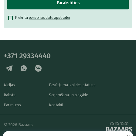
Parakstīties
Piekrītu
personas datu apstrādei
+371 29334440
Akcijas
Pasūtījuma izpildes statuss
Raksts
Saņemšana un piegāde
Par mums
Kontakti
© 2026 Bazaars
×
Konfidencialitāte