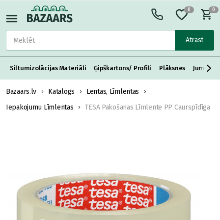
0
0
Atrast
Siltumizolācijas Materiāli
Ģipškartons/ Profili
Plāksnes
Jumta S
Bazaars.lv
Katalogs
Lentas, Līmlentas
Iepakojumu Līmlentas
TESA Pakošanas Līmlente PP Caurspīdīga