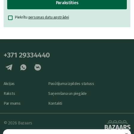
Parakstīties
Piekrītu
personas datu apstrādei
+371 29334440
Akcijas
Pasūtījuma izpildes statuss
Raksts
Saņemšana un piegāde
Par mums
Kontakti
© 2026 Bazaars
×
Konfidencialitāte