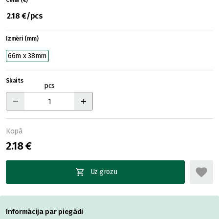
Cena (€)
2.18 €/pcs
Izmēri (mm)
66m x 38mm
Skaits
pcs
Kopā
2.18 €
Uz grozu
Informācija par piegādi