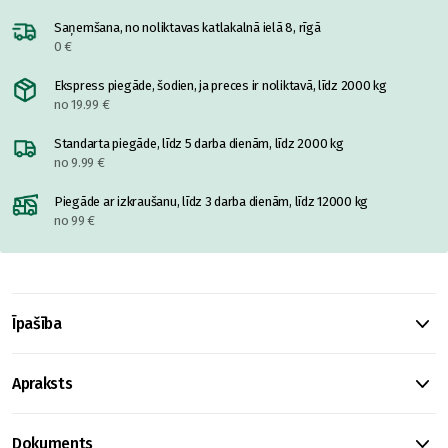
Saņemšana, no noliktavas katlakalnā ielā 8, rīgā
0 €
Ekspress piegāde, šodien, ja preces ir noliktavā, līdz 2000 kg
no 19.99 €
Standarta piegāde, līdz 5 darba dienām, līdz 2000 kg
no 9.99 €
Piegāde ar izkraušanu, līdz 3 darba dienām, līdz 12000 kg
no 99 €
Īpašība
Apraksts
Dokuments