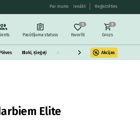
Par mums
Ienākt
Reģistrēties
0
0
lients
Pasūtījuma statuss
Favorīti
Grozs
Plēves
Bloki, Ķieģeļi
Armatūra un metāls
Akcijas
Fasādes Siltināš
arbiem Elite