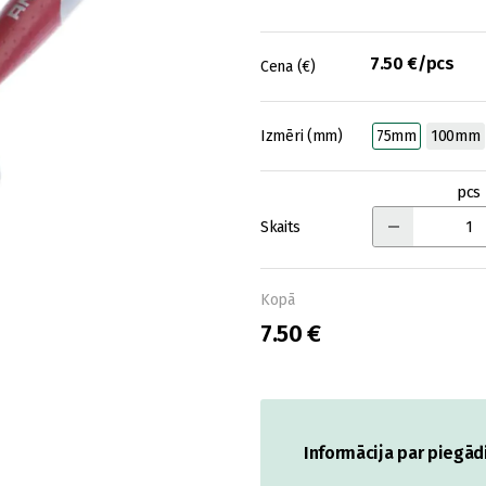
7.50 €/pcs
Cena (€)
Izmēri (mm)
75mm
100mm
pcs
Skaits
Kopā
7.50 €
Informācija par piegād