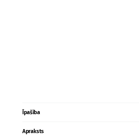
Īpašība
Apraksts