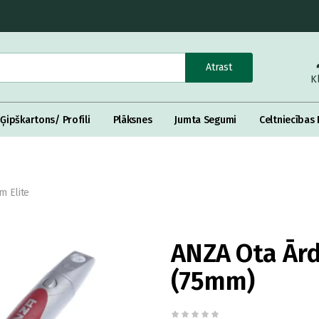
Atrast
K
Ģipškartons/ Profili
Plāksnes
Jumta Segumi
Celtniecības 
m Elite
ANZA Ota Ārd
(75mm)