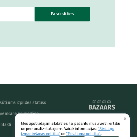
Parakstīties
sūtījuma izpildes statuss
ņemšana un piegāde
×
powered by
Mēs apstrādājam sīkdatnes, lai padarītu mūsu vietni ērtāku
ntakti
un personalizētāku jums. Vairāk informācijas:
“Sīkdatņu
izmantošanas politika”
un
“Privātuma politika”.
.