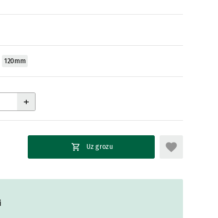
120mm
Uz grozu
i