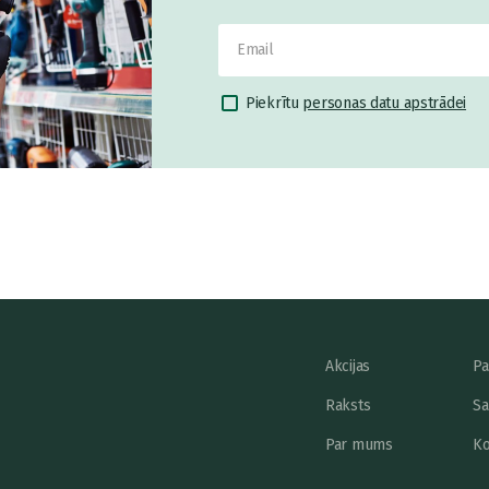
Piekrītu
personas datu apstrādei
Akcijas
Pa
Raksts
Sa
Par mums
Ko