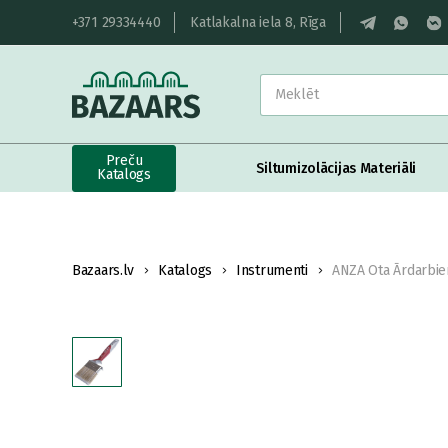
+371 29334440
Katlakalna iela 8, Rīga
Preču
Siltumizolācijas Materiāli
Katalogs
Bazaars.lv
Katalogs
Instrumenti
ANZA Ota Ārdarbie