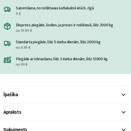
Saņemšana, no noliktavas katlakalnā ielā 8, rīgā
0 €
Ekspress piegāde, šodien, ja preces ir noliktavā, līdz 2000 kg
no 19.99 €
Standarta piegāde, līdz 5 darba dienām, līdz 2000 kg
no 9.99 €
Piegāde ar izkraušanu, līdz 3 darba dienām, līdz 12000 kg
no 99 €
Īpašība
Apraksts
Dokuments