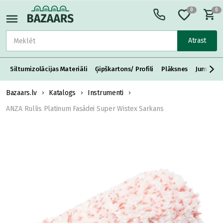
0
0
Atrast
Siltumizolācijas Materiāli
Ģipškartons/ Profili
Plāksnes
Jumta S
Bazaars.lv
Katalogs
Instrumenti
ANZA Rullis Platinum Fasādei Super Wistex Sarkans