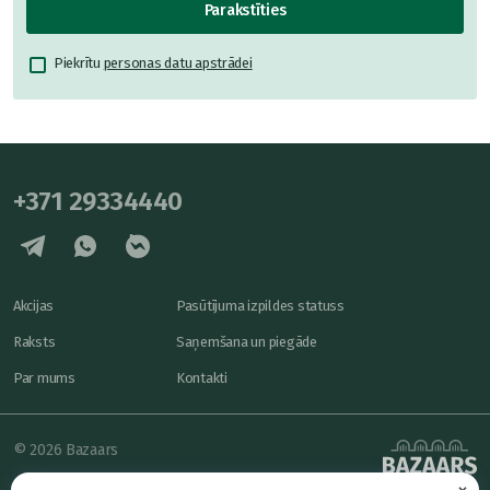
Parakstīties
Piekrītu
personas datu apstrādei
+371 29334440
Akcijas
Pasūtījuma izpildes statuss
Raksts
Saņemšana un piegāde
Par mums
Kontakti
© 2026 Bazaars
×
Konfidencialitāte