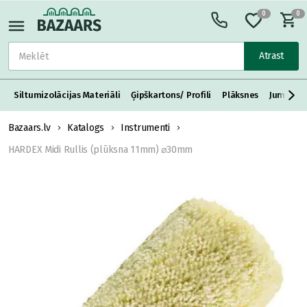
0
0
Atrast
Siltumizolācijas Materiāli
Ģipškartons/ Profili
Plāksnes
Jumta S
Bazaars.lv
Katalogs
Instrumenti
HARDEX Midi Rullis (plūksna 11mm) ⌀30mm