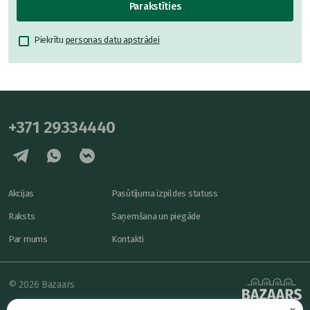
Parakstīties
Piekrītu
personas datu apstrādei
+371 29334440
Akcijas
Pasūtījuma izpildes statuss
Raksts
Saņemšana un piegāde
Par mums
Kontakti
© 2026 Bazaars
×
Konfidencialitāte