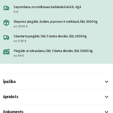
Saņemšana, no noliktavas katlakalnā ielā 8, rīgā
0 €
Ekspress piegāde, šodien, ja preces ir noliktavā, līdz 2000 kg
no 19.99 €
Standarta piegāde, līdz 5 darba dienām, līdz 2000 kg
no 9.99 €
Piegāde ar izkraušanu, līdz 3 darba dienām, līdz 12000 kg
no 99 €
Īpašība
Apraksts
Dokuments