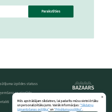
Parakstīties
sūtījuma izpildes statuss
ņemšana un piegāde
×
powered by
Mēs apstrādājam sīkdatnes, lai padarītu mūsu vietni ērtāku
ntakti
un personalizētāku jums. Vairāk informācijas:
“Sīkdatņu
izmantošanas politika”
un
“Privātuma politika”.
.