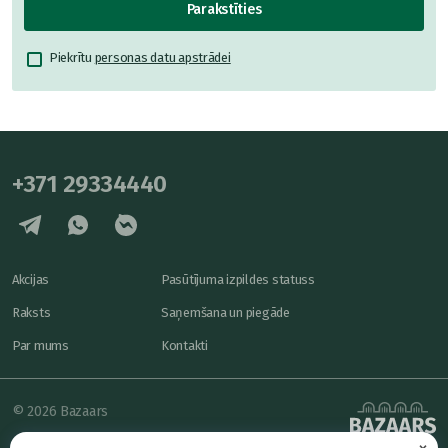
Parakstīties
Piekrītu
personas datu apstrādei
+371 29334440
Akcijas
Pasūtījuma izpildes statuss
Raksts
Saņemšana un piegāde
Par mums
Kontakti
© 2026 Bazaars
×
Konfidencialitāte