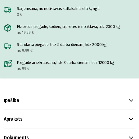
Saņemšana, no noliktavas katlakalnā ielā 8, rīgā
0 €
Ekspress piegāde, šodien, ja preces ir noliktavā, līdz 2000 kg
no 19.99 €
Standarta piegāde, līdz 5 darba dienām, līdz 2000 kg
no 9.99 €
Piegāde ar izkraušanu, līdz 3 darba dienām, līdz 12000 kg
no 99 €
Īpašība
Apraksts
Dokuments