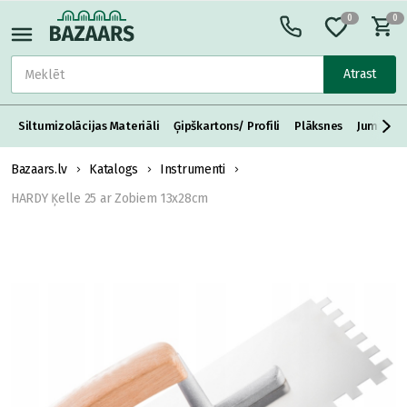
0
0
Atrast
Siltumizolācijas Materiāli
Ģipškartons/ Profili
Plāksnes
Jumta S
Bazaars.lv
Katalogs
Instrumenti
HARDY Ķelle 25 ar Zobiem 13x28cm