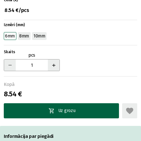
Cena (€)
8.54 €/pcs
Izmēri (mm)
6mm
8mm
10mm
Skaits
pcs
Kopā
8.54 €
Uz grozu
Informācija par piegādi