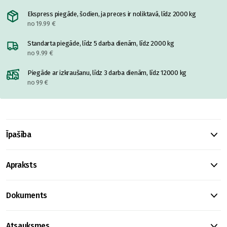
Ekspress piegāde, šodien, ja preces ir noliktavā, līdz 2000 kg
no 19.99 €
Standarta piegāde, līdz 5 darba dienām, līdz 2000 kg
no 9.99 €
Piegāde ar izkraušanu, līdz 3 darba dienām, līdz 12000 kg
no 99 €
Īpašība
Apraksts
Dokuments
Atsauksmes