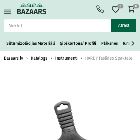
0
0
Atrast
Siltumizolācijas Materiāli
Ģipškartons/ Profili
Plāksnes
Jumta S
Bazaars.lv
Katalogs
Instrumenti
HARDY Fasādes Špaktele