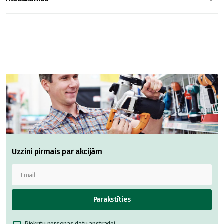
Uzzini pirmais par akcijām
Parakstīties
Piekrītu
personas datu apstrādei