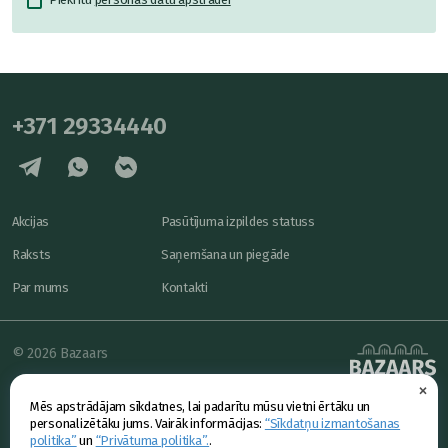
+371 29334440
Akcijas
Pasūtījuma izpildes statuss
Raksts
Saņemšana un piegāde
Par mums
Kontakti
© 2026 Bazaars
×
Konfidencialitāte
powered by
Mēs apstrādājam sīkdatnes, lai padarītu mūsu vietni ērtāku un
Piedāvājums
personalizētāku jums. Vairāk informācijas:
“Sīkdatņu izmantošanas
politika”
un
“Privātuma politika”.
.