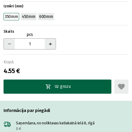
Izmēri (mm)
350mm
450mm
600mm
Skaits
pcs
Kopā
4.55 €
Uz grozu
Informācija par piegādi
Saņemšana, no noliktavas katlakalnā ielā 8, rīgā
0 €