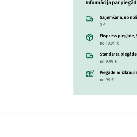
Informācija par piegād
Saņemšana, no nolik
0 €
Ekspress piegāde, š
no 19.99 €
Standarta piegāde,
no 9.99 €
Piegāde ar izkrauša
no 99 €