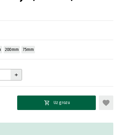
m
200mm
75mm
Uz grozu