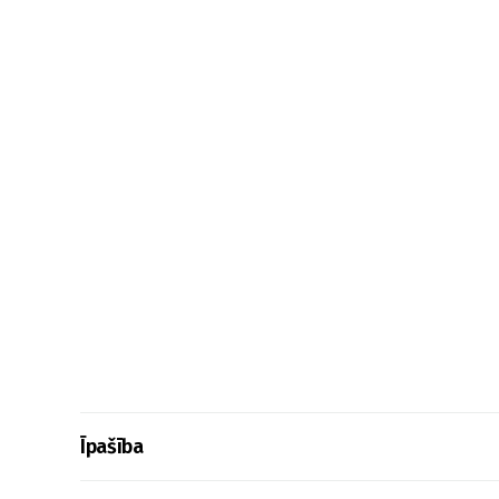
Īpašība