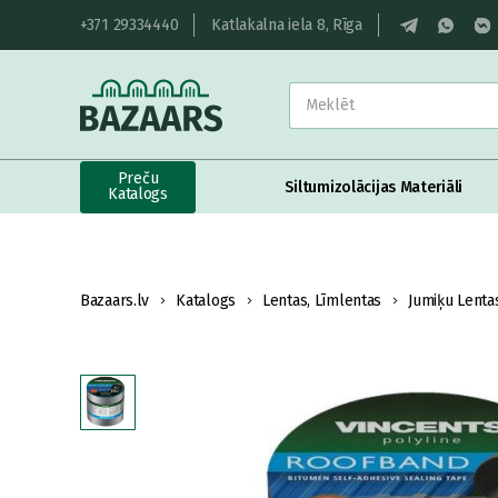
+371 29334440
Katlakalna iela 8, Rīga
Preču
Siltumizolācijas Materiāli
Katalogs
Bazaars.lv
Katalogs
Lentas, Līmlentas
Jumiķu Lenta