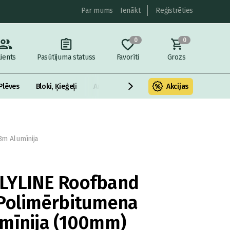
Par mums
Ienākt
Reģistrēties
0
0
lients
Pasūtījuma statuss
Favorīti
Grozs
Plēves
Bloki, Ķieģeļi
Armatūra un metāls
Akcijas
Fasādes Siltināš
m Alumīnija
LYLINE Roofband
 Polimērbitumena
umīnija (100mm)