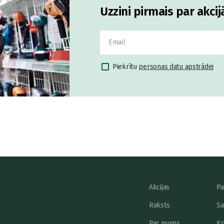
Uzzini pirmais par akci
Piekrītu
personas datu apstrādei
Akcijas
Pa
Raksts
Sa
Par mums
Ko