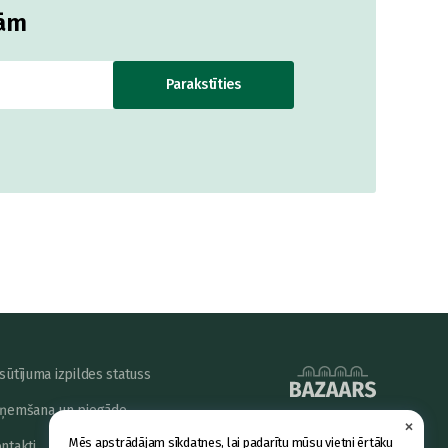
jām
Parakstīties
sūtījuma izpildes statuss
ņemšana un piegāde
×
powered by
Mēs apstrādājam sīkdatnes, lai padarītu mūsu vietni ērtāku
ntakti