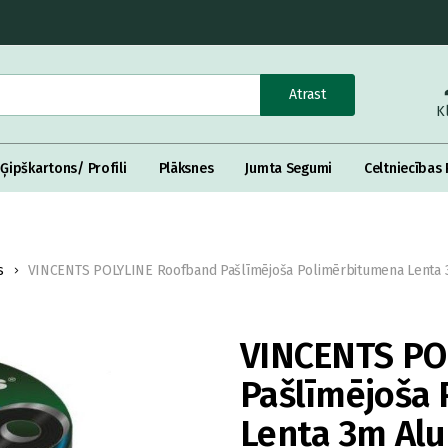
Atrast
K
Ģipškartons/ Profili
Plāksnes
Jumta Segumi
Celtniecības 
s
VINCENTS POLYLINE Roofband Pašlīmējoša Polimērbitumena Lenta 3
VINCENTS PO
Pašlīmējoša
Lenta 3m Al