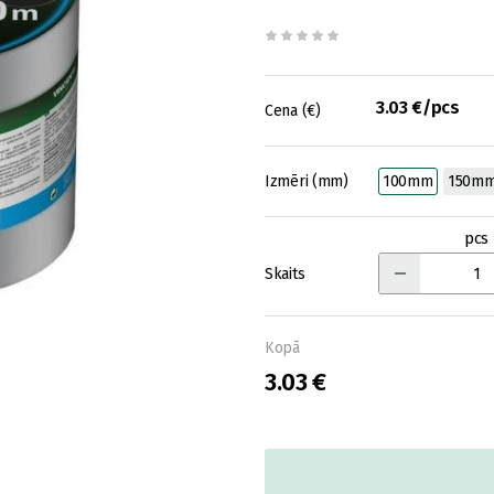
3.03 €/pcs
Cena (€)
Izmēri (mm)
100mm
150m
pcs
Skaits
Kopā
3.03 €