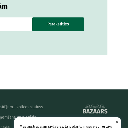
jām
Parakstīties
sūtījuma izpildes statuss
ņemšana un piegāde
×
powered by
Mēs apstrādājam sīkdatnes, lai padarītu mūsu vietni ērtāku
ntakti