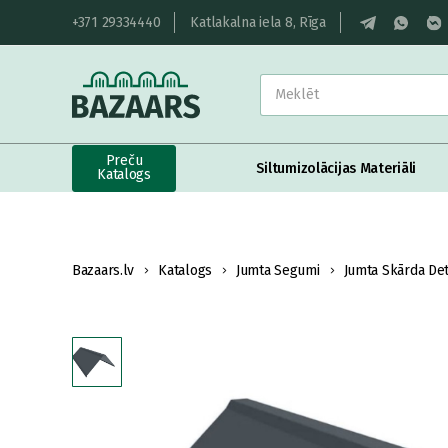
+371 29334440
Katlakalna iela 8, Rīga
Preču
Siltumizolācijas Materiāli
Katalogs
Bazaars.lv
Katalogs
Jumta Segumi
Jumta Skārda Det