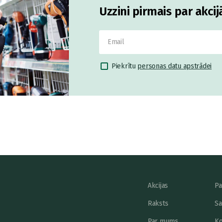
Uzzini pirmais par akci
Piekrītu
personas datu apstrādei
Akcijas
Pa
Raksts
Sa
Par mums
Ko