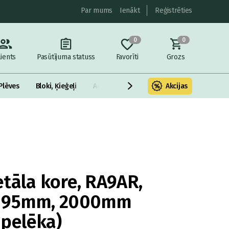
Par mums
Ienākt
Reģistrēties
0
0
lients
Pasūtījuma statuss
Favorīti
Grozs
Plēves
Bloki, Ķieģeļi
Armatūra un metāls
Akcijas
Fasādes Siltināš
tāla kore, RA9AR,
x195mm, 2000mm
pelēka)