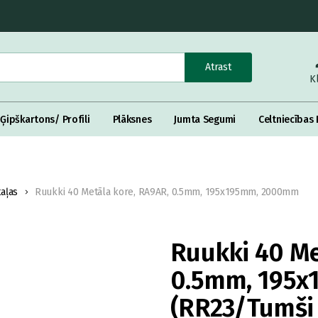
Atrast
K
Ģipškartons/ Profili
Plāksnes
Jumta Segumi
Celtniecības 
aļas
Ruukki 40 Metāla kore, RA9AR, 0.5mm, 195x195mm, 2000mm
Ruukki 40 Me
0.5mm, 195
(RR23/Tumši 