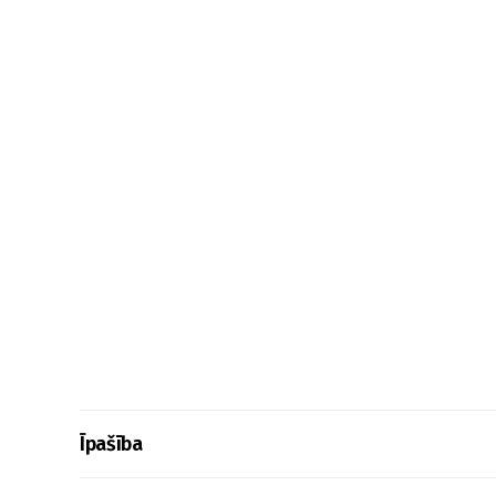
Īpašība