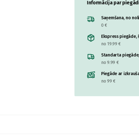
Informācija par piegād
Saņemšana, no nolik
0 €
Ekspress piegāde, š
no 19.99 €
Standarta piegāde,
no 9.99 €
Piegāde ar izkrauša
no 99 €