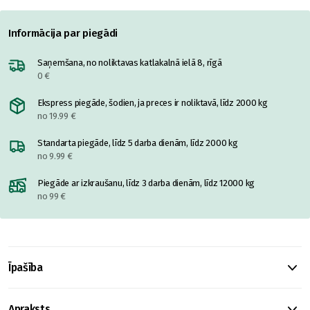
Informācija par piegādi
Saņemšana, no noliktavas katlakalnā ielā 8, rīgā
0 €
Ekspress piegāde, šodien, ja preces ir noliktavā, līdz 2000 kg
no 19.99 €
Standarta piegāde, līdz 5 darba dienām, līdz 2000 kg
no 9.99 €
Piegāde ar izkraušanu, līdz 3 darba dienām, līdz 12000 kg
no 99 €
Īpašība
Apraksts