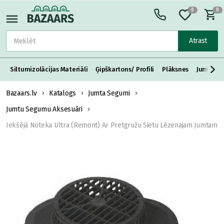
0
0
Atrast
Siltumizolācijas Materiāli
Ģipškartons/ Profili
Plāksnes
Jumta S
Bazaars.lv
Katalogs
Jumta Segumi
Jumtu Segumu Aksesuāri
Iekšējā Noteka Ultra (Remont) Ar Pretgružu Sietu Lēzenajam Jumtam