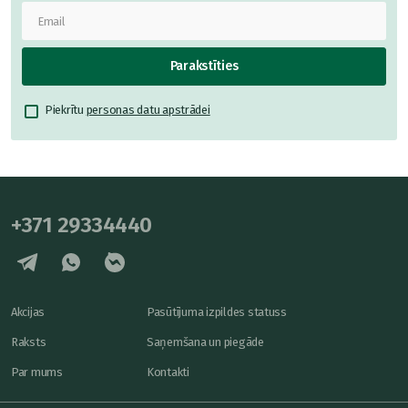
Parakstīties
Piekrītu
personas datu apstrādei
+371 29334440
Akcijas
Pasūtījuma izpildes statuss
Raksts
Saņemšana un piegāde
Par mums
Kontakti