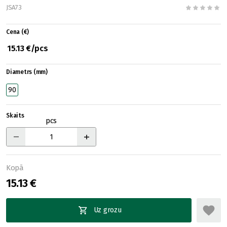
JSA73
Cena (€)
15.13 €/pcs
Diametrs (mm)
90
Skaits
pcs
Kopā
15.13 €
Uz grozu