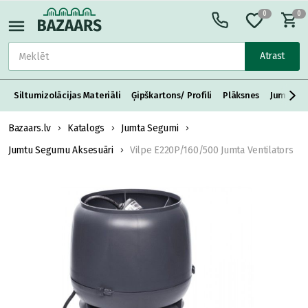
0
0
Atrast
Siltumizolācijas Materiāli
Ģipškartons/ Profili
Plāksnes
Jumta S
Bazaars.lv
Katalogs
Jumta Segumi
Jumtu Segumu Aksesuāri
Vilpe E220P/160/500 Jumta Ventilators