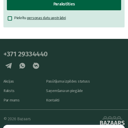
Parakstīties
Piekrītu
personas datu apstrādei
+371 29334440
Akcijas
Pasūtījuma izpildes statuss
Raksts
Saņemšana un piegāde
Par mums
Kontakti
© 2026 Bazaars