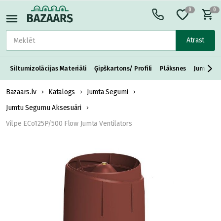
0
0
Atrast
Siltumizolācijas Materiāli
Ģipškartons/ Profili
Plāksnes
Jumta S
Bazaars.lv
Katalogs
Jumta Segumi
Jumtu Segumu Aksesuāri
Vilpe ECo125P/500 Flow Jumta Ventilators