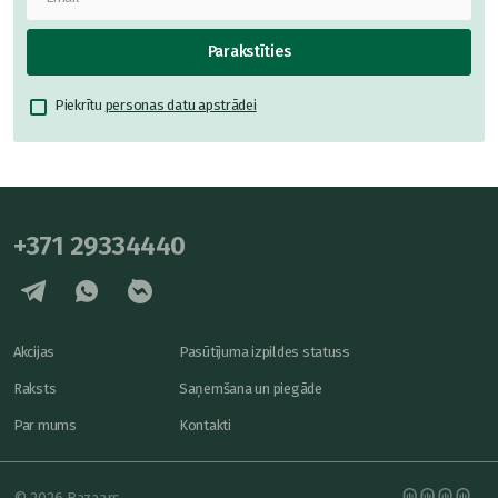
Parakstīties
Piekrītu
personas datu apstrādei
+371 29334440
Akcijas
Pasūtījuma izpildes statuss
Raksts
Saņemšana un piegāde
Par mums
Kontakti