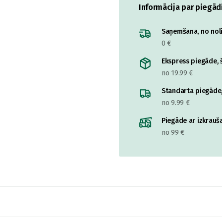
Informācija par piegād
Saņemšana, no nolik
0 €
Ekspress piegāde, š
no 19.99 €
Standarta piegāde,
no 9.99 €
Piegāde ar izkrauša
no 99 €