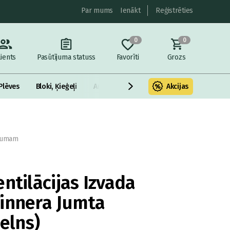
Par mums
Ienākt
Reģistrēties
0
0
lients
Pasūtījuma statuss
Favorīti
Grozs
Plēves
Bloki, Ķieģeļi
Armatūra un metāls
Akcijas
Fasādes Siltināš
egumam
ntilācijas Izvada
innera Jumta
elns)