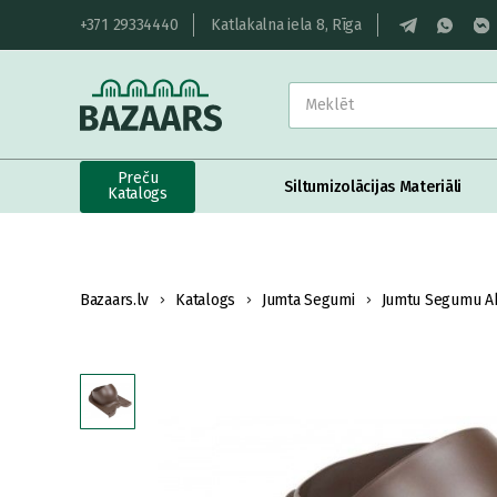
+371 29334440
Katlakalna iela 8, Rīga
Preču
Siltumizolācijas Materiāli
Katalogs
Bazaars.lv
Katalogs
Jumta Segumi
Jumtu Segumu Ak