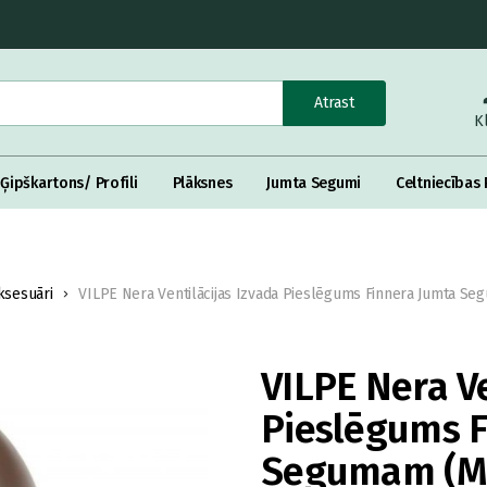
Atrast
K
Ģipškartons/ Profili
Plāksnes
Jumta Segumi
Celtniecības 
sesuāri
VILPE Nera Ventilācijas Izvada Pieslēgums Finnera Jumta S
VILPE Nera Ve
Pieslēgums F
Segumam (M