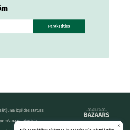
jām
Parakstīties
sūtījuma izpildes statuss
ņemšana un piegāde
×
powered by