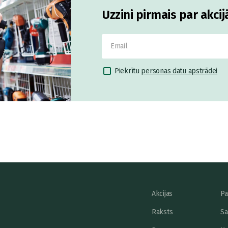
Uzzini pirmais par akci
Piekrītu
personas datu apstrādei
Akcijas
Pa
Raksts
Sa