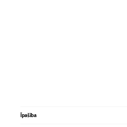
Īpašība