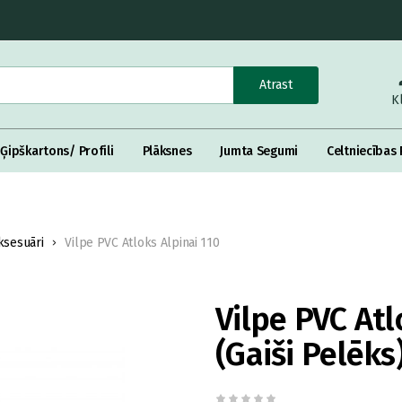
Atrast
K
Ģipškartons/ Profili
Plāksnes
Jumta Segumi
Celtniecības 
sesuāri
Vilpe PVC Atloks Alpinai 110
Vilpe PVC Atl
(Gaiši Pelēks