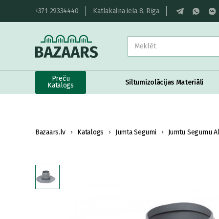
+371 29334440
Katlakalna iela 8, Rīga
Preču
Siltumizolācijas Materiāli
Katalogs
Bazaars.lv
Katalogs
Jumta Segumi
Jumtu Segumu Ak