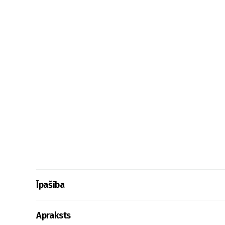
Īpašība
Apraksts