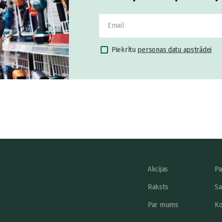
Piekrītu
personas datu apstrādei
Akcijas
Pa
Raksts
Sa
Par mums
Ko