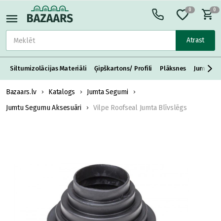
0
0
Atrast
Siltumizolācijas Materiāli
Ģipškartons/ Profili
Plāksnes
Jumta S
Bazaars.lv
Katalogs
Jumta Segumi
Jumtu Segumu Aksesuāri
Vilpe Roofseal Jumta Blīvslēgs