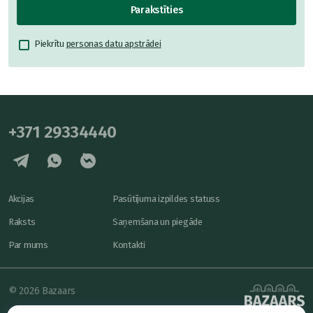
Parakstīties
Piekrītu
personas datu apstrādei
+371 29334440
Akcijas
Pasūtījuma izpildes statuss
Raksts
Saņemšana un piegāde
Par mums
Kontakti
© 2026 Bazaars