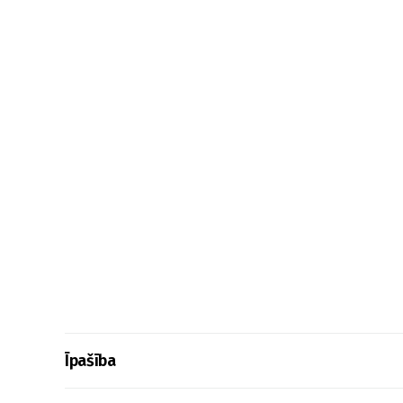
Īpašība