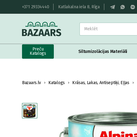
+371 29334440
Katlakalna iela 8, Rīga
Preču
Siltumizolācijas Materiāli
Katalogs
Bazaars.lv
Katalogs
Krāsas, Lakas, Antiseptiķi, Eļļas