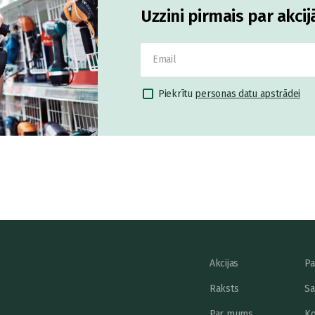
Uzzini pirmais par akci
Piekrītu
personas datu apstrādei
Akcijas
Pa
Raksts
Sa
Par mums
Ko