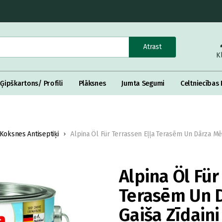
Atrast
K
Ģipškartons/ Profili
Plāksnes
Jumta Segumi
Celtniecības 
Koksnes Antiseptiķi
Alpina Öl Für Terrassen Eļļa Terasēm Un Dārza Mē
Alpina Öl Für
Terasēm Un 
Gaiša Zīdaini