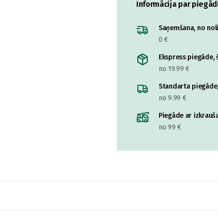
Informācija par piegād
Saņemšana, no nolik
0 €
Ekspress piegāde, š
no 19.99 €
Standarta piegāde,
no 9.99 €
Piegāde ar izkrauša
no 99 €