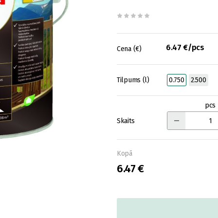
6.47 €/pcs
Cena (€)
Tilpums (l)
0.750
2.500
pcs
Skaits
Kopā
6.47 €