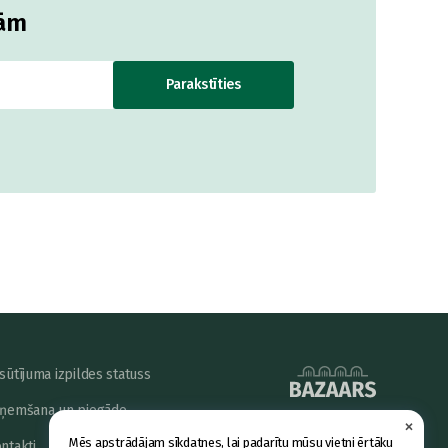
jām
Parakstīties
sūtījuma izpildes statuss
ņemšana un piegāde
×
powered by
Mēs apstrādājam sīkdatnes, lai padarītu mūsu vietni ērtāku
ntakti