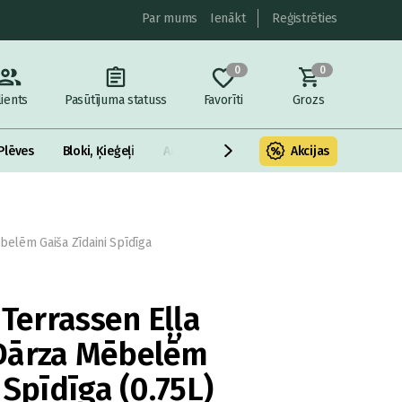
Par mums
Ienākt
Reģistrēties
0
0
lients
Pasūtījuma statuss
Favorīti
Grozs
Plēves
Bloki, Ķieģeļi
Armatūra un metāls
Akcijas
Fasādes Siltināš
belēm Gaiša Zīdaini Spīdīga
 Terrassen Eļļa
Dārza Mēbelēm
 Spīdīga (0.75L)