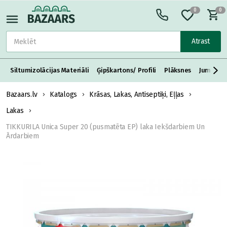
0
0
Atrast
Siltumizolācijas Materiāli
Ģipškartons/ Profili
Plāksnes
Jumta S
Bazaars.lv
Katalogs
Krāsas, Lakas, Antiseptiķi, Eļļas
Lakas
TIKKURILA Unica Super 20 (pusmatēta EP) laka Iekšdarbiem Un
Ārdarbiem