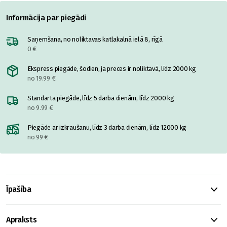
Informācija par piegādi
Saņemšana, no noliktavas katlakalnā ielā 8, rīgā
0 €
Ekspress piegāde, šodien, ja preces ir noliktavā, līdz 2000 kg
no 19.99 €
Standarta piegāde, līdz 5 darba dienām, līdz 2000 kg
no 9.99 €
Piegāde ar izkraušanu, līdz 3 darba dienām, līdz 12000 kg
no 99 €
Īpašība
Apraksts