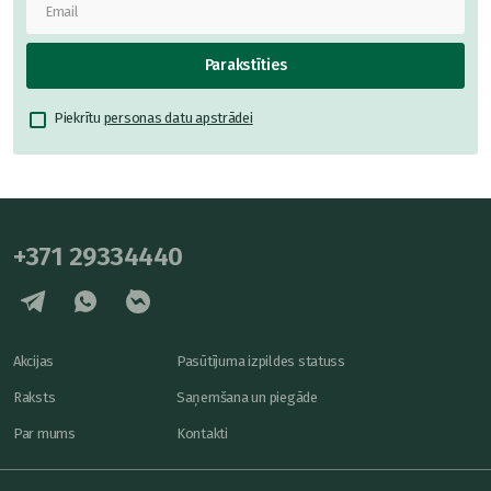
Parakstīties
Piekrītu
personas datu apstrādei
+371 29334440
Akcijas
Pasūtījuma izpildes statuss
Raksts
Saņemšana un piegāde
Par mums
Kontakti