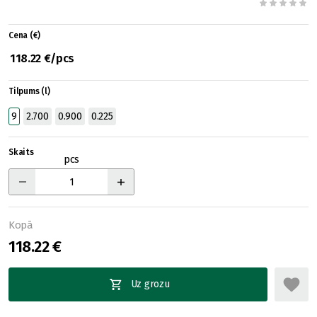
Cena (€)
118.22 €/pcs
Tilpums (l)
9
2.700
0.900
0.225
Skaits
pcs
Kopā
118.22 €
Uz grozu