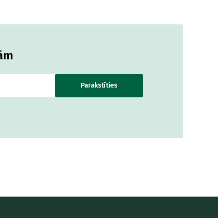
jām
Parakstīties