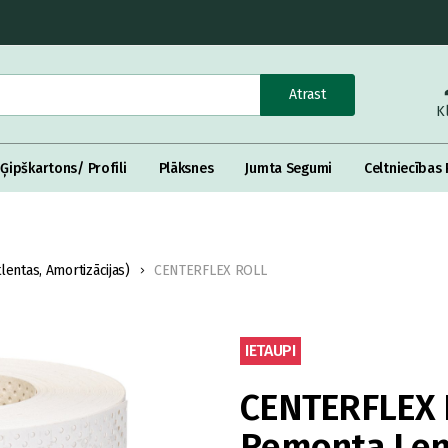
Atrast
K
Ģipškartons/ Profili
Plāksnes
Jumta Segumi
Celtniecības 
tlentas, Amortizācijas)
CENTERFLEX ROLL
IETAUPI
CENTERFLEX 
Remonta Len