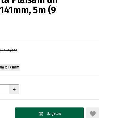
(141mm, 5m (9
6.98 €/pcs
0m x 141mm
Uz grozu