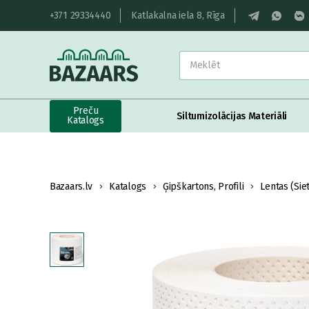
+371 29334440
Katlakalna iela 8, Rīga
Preču
Siltumizolācijas Materiāli
Katalogs
Bazaars.lv
Katalogs
Ģipškartons, Profili
Lentas (Sie