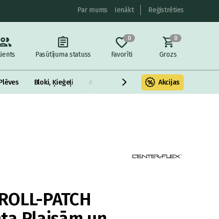
Par mums
Ienākt
Reģistrēties
0
0
lients
Pasūtījuma statuss
Favorīti
Grozs
Plēves
Bloki, Ķieģeļi
Armatūra un metāls
Akcijas
Fasādes Siltināš
ROLL-PATCH
ta Plaisām un