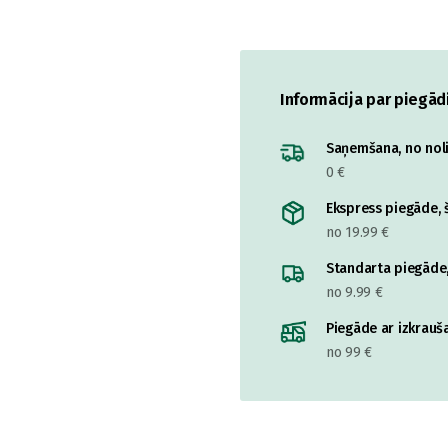
Informācija par piegād
Saņemšana, no nolik
0 €
Ekspress piegāde, š
no 19.99 €
Standarta piegāde,
no 9.99 €
Piegāde ar izkrauša
no 99 €