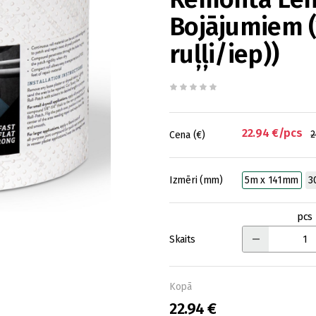
Bojājumiem 
ruļļi/iep))
22.94 €/pcs
2
Cena (€)
Izmēri (mm)
5m x 141mm
3
pcs
Skaits
Kopā
22.94 €