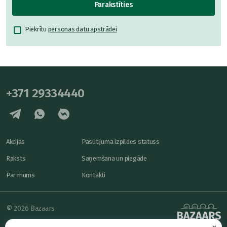
Parakstīties
Piekrītu
personas datu apstrādei
+371 29334440
Akcijas
Pasūtījuma izpildes statuss
Raksts
Saņemšana un piegāde
Par mums
Kontakti
© 2026 Bazaars
×
Konfidencialitāte