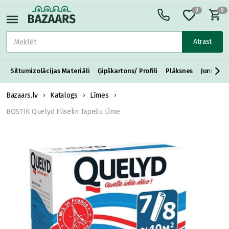
0
0
Atrast
Siltumizolācijas Materiāli
Ģipškartons/ Profili
Plāksnes
Jumta S
Bazaars.lv
Katalogs
Līmes
BOSTIK Quelyd Fliselin Tapešu Līme