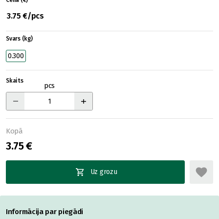
Cena (€)
3.75 €/pcs
Svars (kg)
0.300
Skaits
pcs
Kopā
3.75 €
Uz grozu
Informācija par piegādi