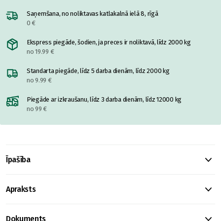
Saņemšana, no noliktavas katlakalnā ielā 8, rīgā
0 €
Ekspress piegāde, šodien, ja preces ir noliktavā, līdz 2000 kg
no 19.99 €
Standarta piegāde, līdz 5 darba dienām, līdz 2000 kg
no 9.99 €
Piegāde ar izkraušanu, līdz 3 darba dienām, līdz 12000 kg
no 99 €
Īpašība
Apraksts
Dokuments