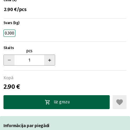
Cena (€)
2.90 €/pcs
Svars (kg)
0.300
Skaits
pcs
Kopā
2.90 €
Uz grozu
Informācija par piegādi