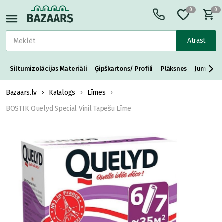
0
0
Atrast
Siltumizolācijas Materiāli
Ģipškartons/ Profili
Plāksnes
Jumta S
Bazaars.lv
Katalogs
Līmes
BOSTIK Quelyd Special Vinil Tapešu Līme