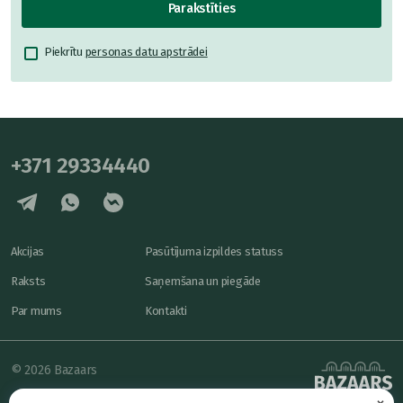
Parakstīties
Piekrītu
personas datu apstrādei
+371 29334440
Akcijas
Pasūtījuma izpildes statuss
Raksts
Saņemšana un piegāde
Par mums
Kontakti
© 2026 Bazaars
×
Konfidencialitāte