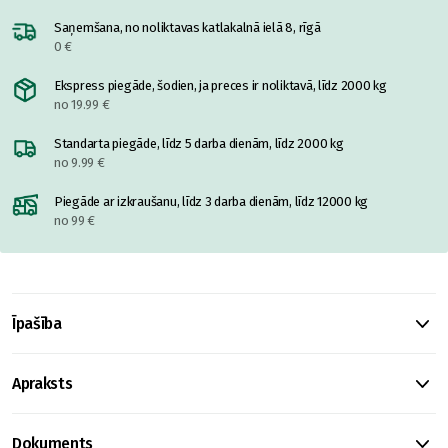
Saņemšana, no noliktavas katlakalnā ielā 8, rīgā
0 €
Ekspress piegāde, šodien, ja preces ir noliktavā, līdz 2000 kg
no 19.99 €
Standarta piegāde, līdz 5 darba dienām, līdz 2000 kg
no 9.99 €
Piegāde ar izkraušanu, līdz 3 darba dienām, līdz 12000 kg
no 99 €
Īpašība
Apraksts
Dokuments