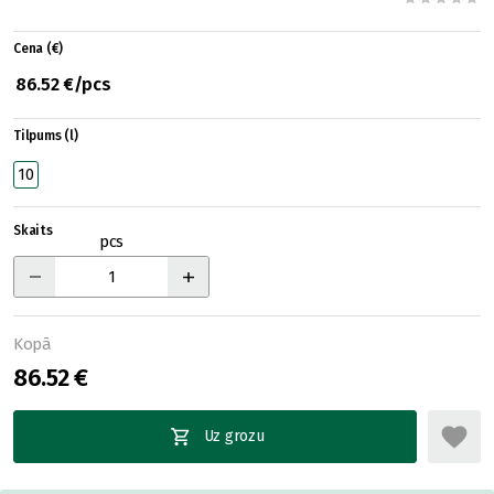
Cena (€)
86.52 €/pcs
Tilpums (l)
10
Skaits
pcs
Kopā
86.52 €
Uz grozu