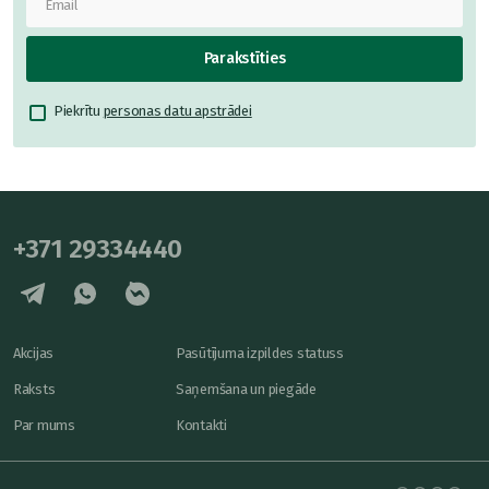
Parakstīties
Piekrītu
personas datu apstrādei
+371 29334440
Akcijas
Pasūtījuma izpildes statuss
Raksts
Saņemšana un piegāde
Par mums
Kontakti