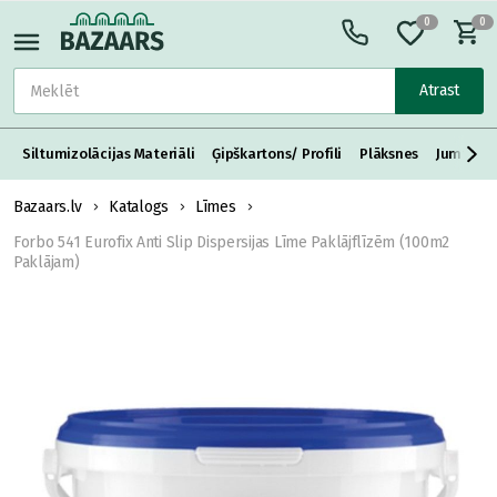
0
0
Atrast
Siltumizolācijas Materiāli
Ģipškartons/ Profili
Plāksnes
Jumta S
Bazaars.lv
Katalogs
Līmes
Forbo 541 Eurofix Anti Slip Dispersijas Līme Paklājflīzēm (100m2
Paklājam)