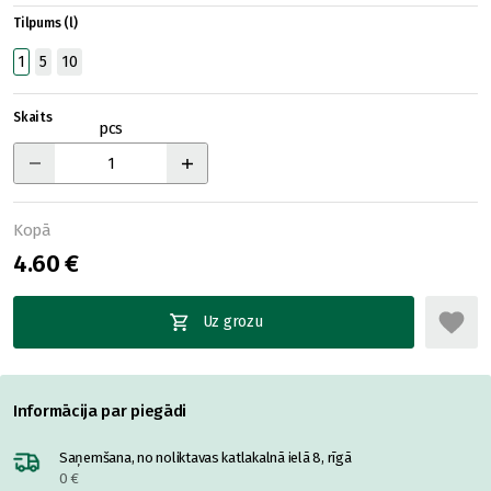
Tilpums (l)
1
5
10
Skaits
pcs
Kopā
4.60 €
Uz grozu
Informācija par piegādi
Saņemšana, no noliktavas katlakalnā ielā 8, rīgā
0 €