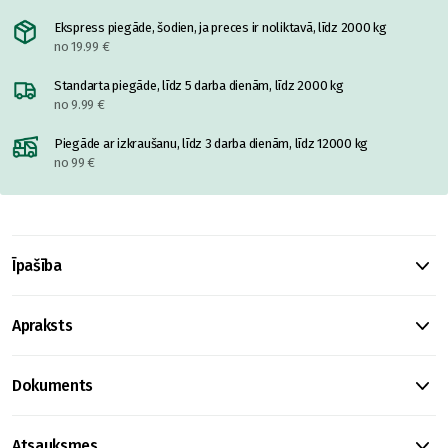
Ekspress piegāde, šodien, ja preces ir noliktavā, līdz 2000 kg
no 19.99 €
Standarta piegāde, līdz 5 darba dienām, līdz 2000 kg
no 9.99 €
Piegāde ar izkraušanu, līdz 3 darba dienām, līdz 12000 kg
no 99 €
Īpašība
Apraksts
Dokuments
Atsauksmes