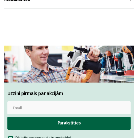
Uzzini pirmais par akcijām
Parakstīties
Piekrītu
personas datu apstrādei