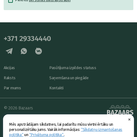
+371 29334440
Akcijas
Pasūtījuma izpildes statuss
Raksts
Saņemšana un piegāde
Par mums
Kontakti
© 2026 Bazaars
×
Konfidencialitāte
powered by
Mēs apstrādājam sīkdatnes, lai padarītu mūsu vietni ērtāku un
Piedāvājums
personalizētāku jums. Vairāk informācijas:
“Sīkdatņu izmantošanas
politika”
un
“Privātuma politika”.
.