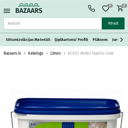
0
0
Atrast
Siltumizolācijas Materiāli
Ģipškartons/ Profili
Plāksnes
Jumta S
Bazaars.lv
Katalogs
Līmes
KIILTO NoWo Tapešu Līme