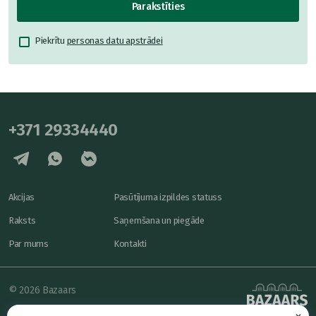
Parakstīties
Piekrītu
personas datu apstrādei
+371 29334440
Akcijas
Pasūtījuma izpildes statuss
Raksts
Saņemšana un piegāde
Par mums
Kontakti
© 2026 Bazaars
×
Konfidencialitāte