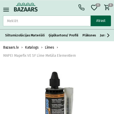
0
0
Atrast
Siltumizolācijas Materiāli
Ģipškartons/ Profili
Plāksnes
Jumta S
Bazaars.lv
Katalogs
Līmes
MAPEI Mapefix VE SF Līme Metāla Elementiem