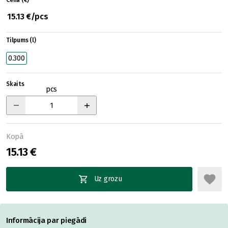
Cena (€)
15.13 €/pcs
Tilpums (l)
0.300
Skaits
pcs
Kopā
15.13 €
Uz grozu
Informācija par piegādi