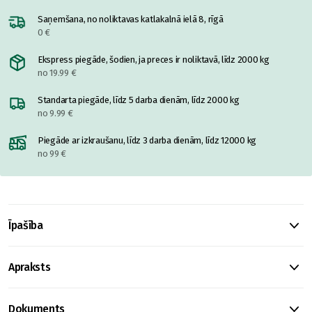
Saņemšana, no noliktavas katlakalnā ielā 8, rīgā
0 €
Ekspress piegāde, šodien, ja preces ir noliktavā, līdz 2000 kg
no 19.99 €
Standarta piegāde, līdz 5 darba dienām, līdz 2000 kg
no 9.99 €
Piegāde ar izkraušanu, līdz 3 darba dienām, līdz 12000 kg
no 99 €
Īpašība
Apraksts
Dokuments