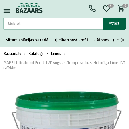
0
0
Atrast
Siltumizolācijas Materiāli
Ģipškartons/ Profili
Plāksnes
Jumta S
Bazaars.lv
Katalogs
Līmes
MAPEI Ultrabond Eco 4 LVT Augstas Temperatūras Noturīga Līme LVT
Grīdām