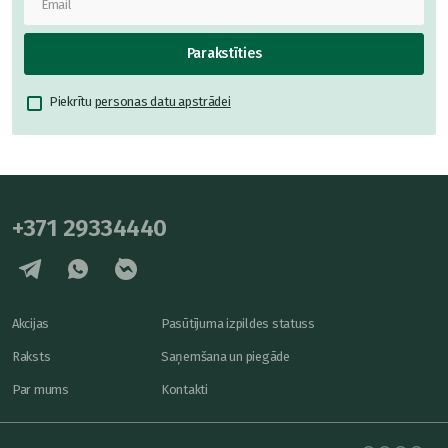
Parakstīties
Piekrītu
personas datu apstrādei
+371 29334440
Akcijas
Pasūtījuma izpildes statuss
Raksts
Saņemšana un piegāde
Par mums
Kontakti