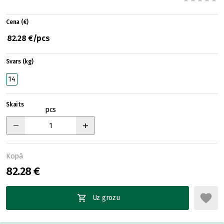
Cena (€)
82.28 €/pcs
Svars (kg)
14
Skaits
pcs
Kopā
82.28 €
Uz grozu