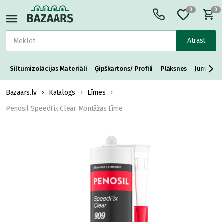
0
0
Atrast
Siltumizolācijas Materiāli
Ģipškartons/ Profili
Plāksnes
Jumta S
Bazaars.lv
Katalogs
Līmes
Penosil SpeedFix Clear Montāžas Līme