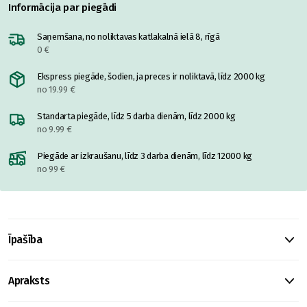
Informācija par piegādi
Saņemšana, no noliktavas katlakalnā ielā 8, rīgā
0 €
Ekspress piegāde, šodien, ja preces ir noliktavā, līdz 2000 kg
no 19.99 €
Standarta piegāde, līdz 5 darba dienām, līdz 2000 kg
no 9.99 €
Piegāde ar izkraušanu, līdz 3 darba dienām, līdz 12000 kg
no 99 €
Īpašība
Apraksts