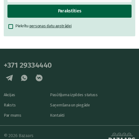
Parakstīties
Piekrītu
personas datu apstrādei
+371 29334440
Akcijas
Pasūtījuma izpildes statuss
Raksts
Saņemšana un piegāde
Par mums
Kontakti
© 2026 Bazaars