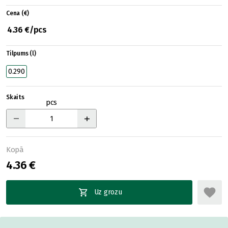
Cena (€)
4.36 €/pcs
Tilpums (l)
0.290
Skaits
pcs
Kopā
4.36 €
Uz grozu