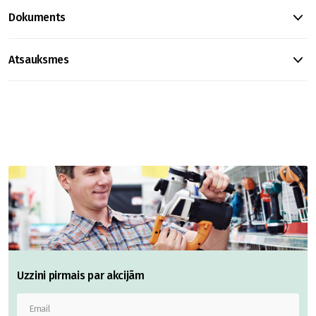
Dokuments
Atsauksmes
Uzzini pirmais par akcijām