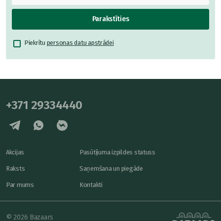
Parakstīties
Piekrītu
personas datu apstrādei
+371 29334440
Akcijas
Pasūtījuma izpildes statuss
Raksts
Saņemšana un piegāde
Par mums
Kontakti
© 2026 Bazaars