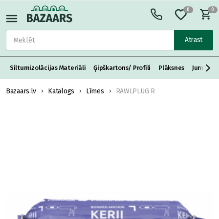
0
0
Atrast
Siltumizolācijas Materiāli
Ģipškartons/ Profili
Plāksnes
Jumta S
Bazaars.lv
Katalogs
Līmes
RAWLPLUG R