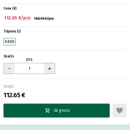
Cena (€)
112.65 €/pcs
160.93 €/pcs
Tilpums (l)
0.600
Skaits
pcs
Kopā
112.65 €
Uz grozu