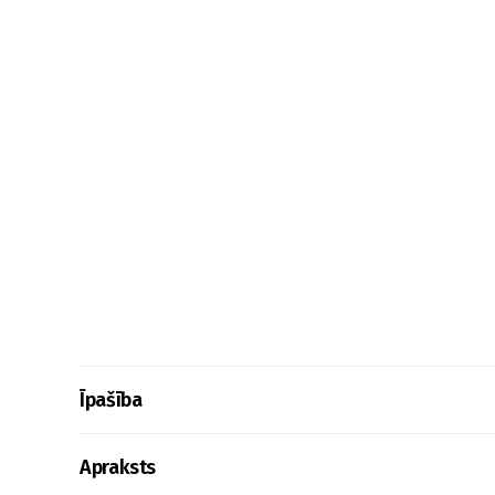
Īpašība
Apraksts