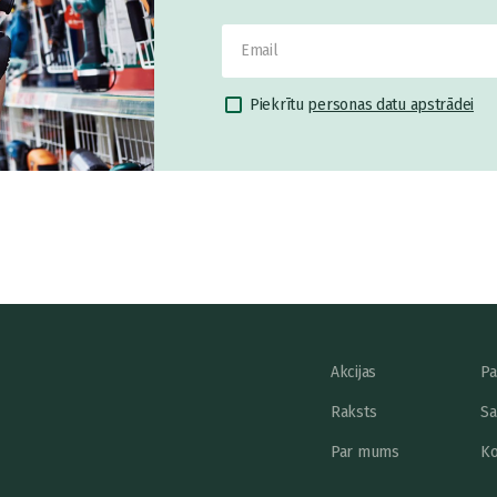
Piekrītu
personas datu apstrādei
Akcijas
Pa
Raksts
Sa
Par mums
Ko