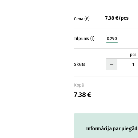
7.38 €/pcs
Cena (€)
Tilpums (l)
0.290
pcs
Skaits
Kopā
7.38 €
Informācija par piegād