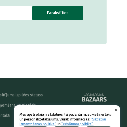
Parakstīties
sūtījuma izpildes statuss
ņemšana un piegāde
×
powered by
Mēs apstrādājam sīkdatnes, lai padarītu mūsu vietni ērtāku
ntakti
un personalizētāku jums. Vairāk informācijas:
“Sīkdatņu
izmantošanas politika”
un
“Privātuma politika”.
.