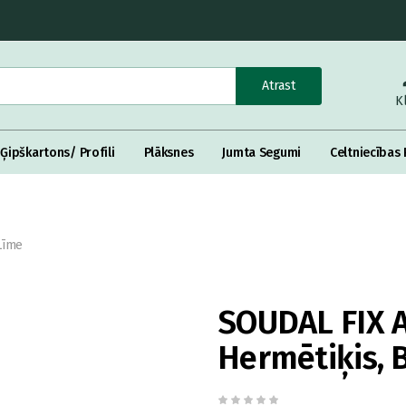
Atrast
K
Ģipškartons/ Profili
Plāksnes
Jumta Segumi
Celtniecības 
Līme
SOUDAL FIX A
Hermētiķis, 