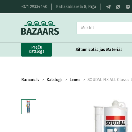
+371 29334440
Katlakalna iela 8, Rīga
Preču
Siltumizolācijas Materiāli
Katalogs
Bazaars.lv
Katalogs
Līmes
SOUDAL FIX ALL Classic 