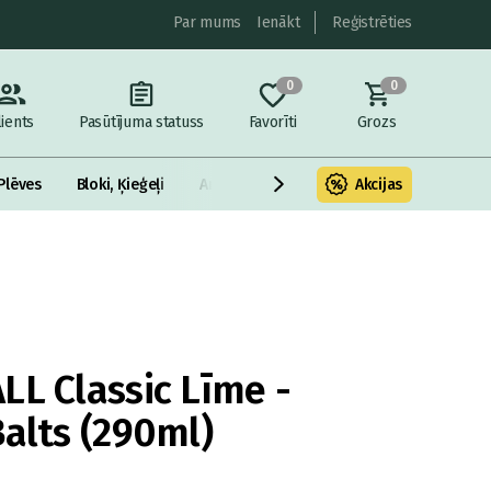
Par mums
Ienākt
Reģistrēties
0
0
lients
Pasūtījuma statuss
Favorīti
Grozs
Plēves
Bloki, Ķieģeļi
Armatūra un metāls
Akcijas
Fasādes Siltināš
LL Classic Līme -
Balts (290ml)