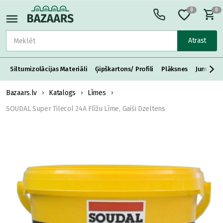
0
0
Atrast
Siltumizolācijas Materiāli
Ģipškartons/ Profili
Plāksnes
Jumta S
Bazaars.lv
Katalogs
Līmes
SOUDAL Super Tilecol 24A Flīžu Līme, Gaiši Dzeltens