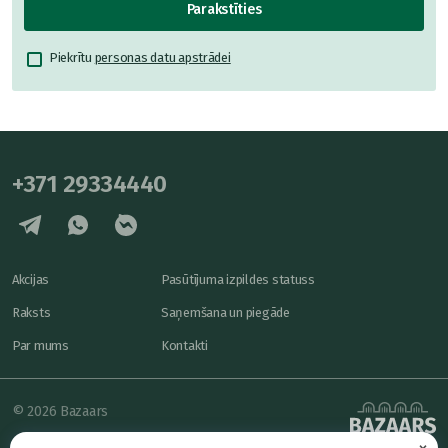
Parakstīties
Piekrītu
personas datu apstrādei
+371 29334440
Akcijas
Pasūtījuma izpildes statuss
Raksts
Saņemšana un piegāde
Par mums
Kontakti
© 2026 Bazaars
×
Konfidencialitāte