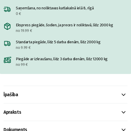
Saņemšana, no noliktavas katlakalnā ielā 8, rīgā
0 €
Ekspress piegāde, šodien, ja preces ir noliktavā, līdz 2000 kg
no 19.99 €
Standarta piegāde, līdz 5 darba dienām, līdz 2000 kg
no 9.99 €
Piegāde ar izkraušanu, līdz 3 darba dienām, līdz 12000 kg
no 99 €
Īpašība
Apraksts
Dokuments