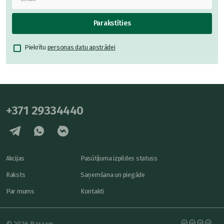
Parakstīties
Piekrītu
personas datu apstrādei
+371 29334440
Akcijas
Pasūtījuma izpildes statuss
Raksts
Saņemšana un piegāde
Par mums
Kontakti