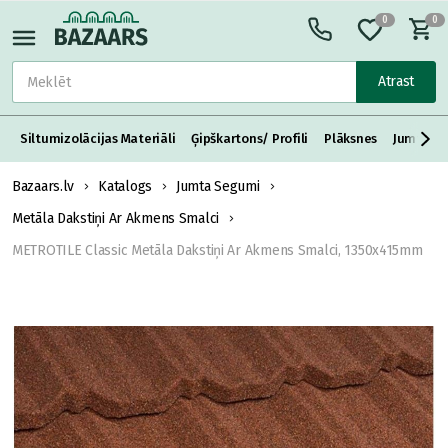
0
0
Atrast
Siltumizolācijas Materiāli
Ģipškartons/ Profili
Plāksnes
Jumta S
Bazaars.lv
Katalogs
Jumta Segumi
Metāla Dakstiņi Ar Akmens Smalci
METROTILE Classic Metāla Dakstiņi Ar Akmens Smalci, 1350x415mm