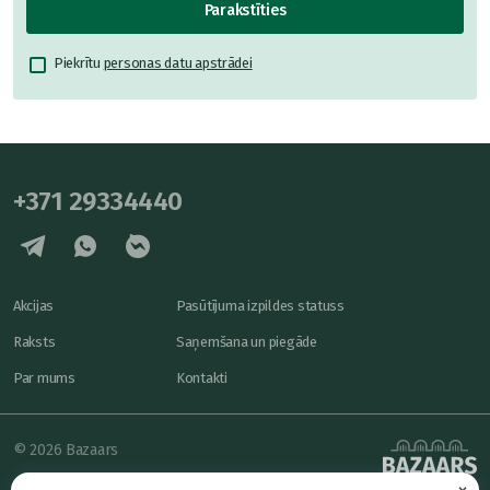
Parakstīties
Piekrītu
personas datu apstrādei
+371 29334440
Akcijas
Pasūtījuma izpildes statuss
Raksts
Saņemšana un piegāde
Par mums
Kontakti
© 2026 Bazaars
×
Konfidencialitāte