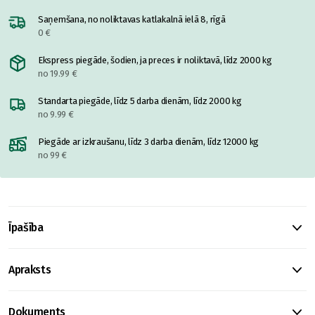
Saņemšana, no noliktavas katlakalnā ielā 8, rīgā
0 €
Ekspress piegāde, šodien, ja preces ir noliktavā, līdz 2000 kg
no 19.99 €
Standarta piegāde, līdz 5 darba dienām, līdz 2000 kg
no 9.99 €
Piegāde ar izkraušanu, līdz 3 darba dienām, līdz 12000 kg
no 99 €
Īpašība
Apraksts
Dokuments