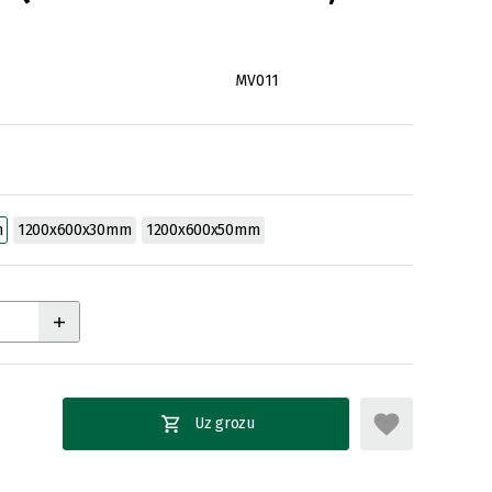
MV011
m
1200x600x30mm
1200x600x50mm
Uz grozu