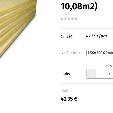
10,08m2)
42.35 €/pcs
Cena (€)
Izmēri (mm)
1200x600x20m
pcs
Skaits
Kopā
42.35 €