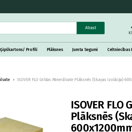
Atrast
K
Ģipškartons/ Profili
Plāksnes
Jumta Segumi
Celtniecības 
ālvate
ISOVER FLO Grīdas Minerālvate Plāksnēs (Skaņas Izolācija) 6
ISOVER FLO G
Plāksnēs (Ska
600x1200mm