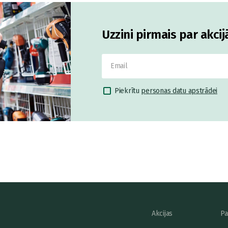
Uzzini pirmais par akci
Piekrītu
personas datu apstrādei
Akcijas
Pa