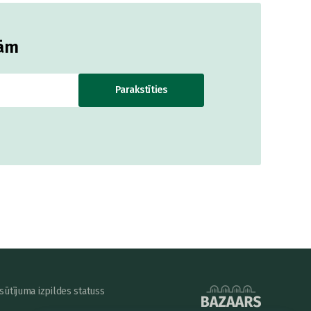
jām
Parakstīties
sūtījuma izpildes statuss