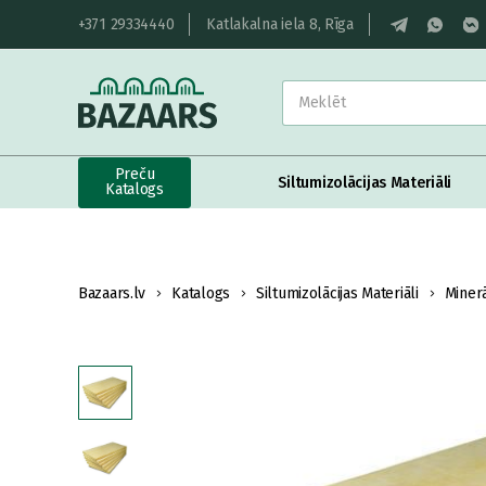
+371 29334440
Katlakalna iela 8, Rīga
Preču
Siltumizolācijas Materiāli
Katalogs
Bazaars.lv
Katalogs
Siltumizolācijas Materiāli
Miner