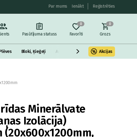
Par mums
Ienākt
Reģistrēties
0
0
lients
Pasūtījuma statuss
Favorīti
Grozs
Plēves
Bloki, Ķieģeļi
Armatūra un metāls
Akcijas
Fasādes Siltināš
00x1200mm
rīdas Minerālvate
ņas Izolācija)
 (20x600x1200mm,