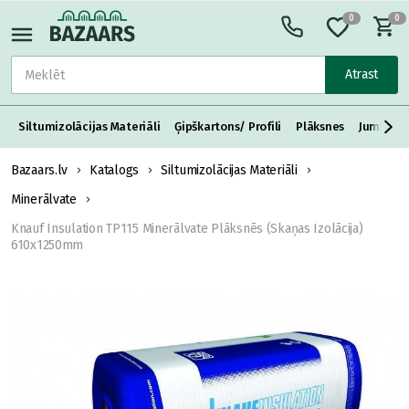
0
0
Atrast
Siltumizolācijas Materiāli
Ģipškartons/ Profili
Plāksnes
Jumta S
Bazaars.lv
Katalogs
Siltumizolācijas Materiāli
Minerālvate
Knauf Insulation TP115 Minerālvate Plāksnēs (Skaņas Izolācija)
610x1250mm