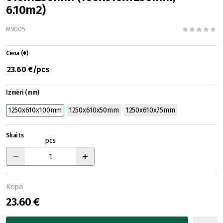
6.10m2)
MV005
Cena (€)
23.60 €/pcs
Izmēri (mm)
1250x610x100mm
1250x610x50mm
1250x610x75mm
Skaits
pcs
Kopā
23.60 €