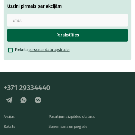
Uzzini pirmais par akcijām
Parakstīties
Piekrītu
personas datu apstrādei
+371 29334440
Akcijas
Pasūtījuma izpildes statuss
Raksts
Saņemšana un piegāde