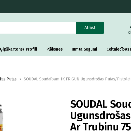
Atrast
K
Ģipškartons/ Profili
Plāksnes
Jumta Segumi
Celtniecības 
žas Putas
SOUDAL Soudafoam 1K FR GUN Ugunsdrošas Putas/Pistolei 
SOUDAL Sou
Ugunsdrošas 
Ar Trubiņu 7