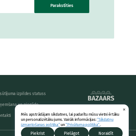
Parakstīties
sūtījuma izpildes statuss
ņemšana un piegāde
×
powered by
Mēs apstrādājam sīkdatnes, lai padarītu mūsu vietni ērtāku
ntakti
un personalizētāku jums. Vairāk informācijas:
“Sīkdatņu
izmantošanas politika”
un
“Privātuma politika”.
.
Piekrist
Pielāgot
Noraidīt