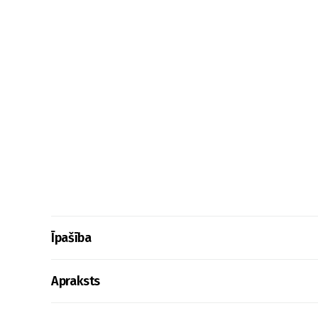
Īpašība
Apraksts