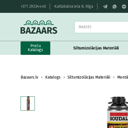
+371 29334440
Katlakalna iela 8, Rīga
Preču
Siltumizolācijas Materiāli
Katalogs
Bazaars.lv
Katalogs
Siltumizolācijas Materiāli
Montā