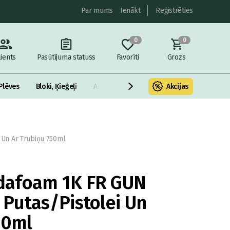
Par mums
Ienākt
Reģistrēties
0
0
lients
Pasūtījuma statuss
Favorīti
Grozs
Plēves
Bloki, Ķieģeļi
Armatūra un metāls
Akcijas
Fasādes Siltināš
Un Ar Trubiņu 750ml
dafoam 1K FR GUN
Putas/Pistolei Un
50ml