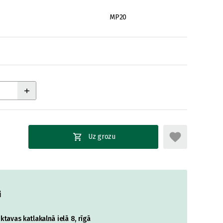
MP20
Uz grozu
i
tavas katlakalnā ielā 8, rīgā