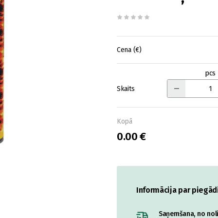
Cena (€)
pcs
Skaits
Kopā
0.00 €
Informācija par piegād
Saņemšana, no nolik